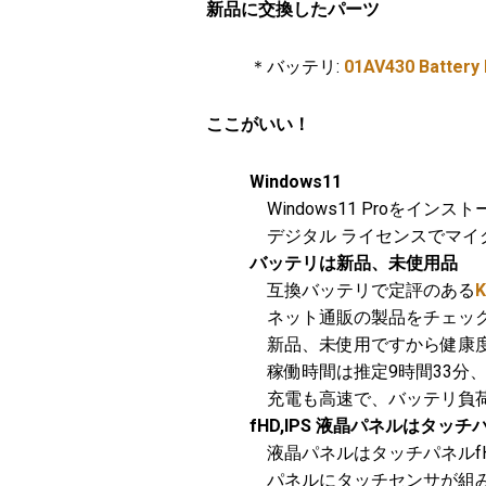
新品に交換したパーツ
＊バッテリ:
01AV430 Battery
ここがいい！
Windows11
Windows11 Proをインス
デジタル ライセンスでマイ
バッテリは新品、未使用品
互換バッテリで定評のある
K
ネット通販の製品をチェッ
新品、未使用ですから健康度は
稼働時間は推定9時間33分
充電も高速で、バッテリ負荷
fHD,IPS 液晶パネルはタッチ
液晶パネルはタッチパネルfHD 
パネルにタッチセンサが組