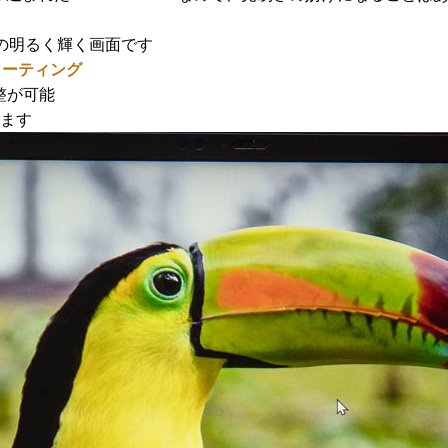
(輝度)の明るく輝く画面です
ドコーティング
整が可能
ちます