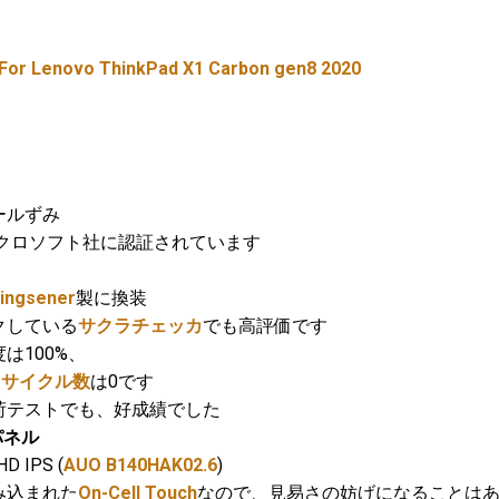
 For Lenovo ThinkPad X1 Carbon gen8 2020
トールずみ
クロソフト社に認証されています
ingsener
製に換装
クしている
サクラチェッカ
でも高評価です
100%、
、
サイクル数
は0です
テストでも、好成績でした
パネル
IPS (
AUO B140HAK02.6
)
み込まれた
On-Cell Touch
なので、見易さの妨げになることは