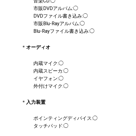
音楽CD:◯
市販DVDアルバム:◯
DVDファイル書き込み:◯
市販Blu-Rayアルバム:◯
Blu-Rayファイル書き込み:◯
＊
オーディオ
内蔵マイク:◯
内蔵スピーカ:◯
イヤフォン:◯
外付けマイク:◯
＊
入力装置
ポインティングディバイス:◯
タッチパッド:◯