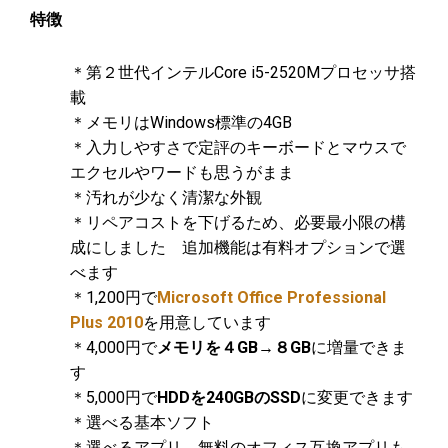
特徴
＊第２世代インテルCore i5-2520Mプロセッサ搭
載
＊メモリはWindows標準の4GB
＊入力しやすさで定評のキーボードとマウスで
エクセルやワードも思うがまま
＊汚れが少なく清潔な外観
＊リペアコストを下げるため、必要最小限の構
成にしました 追加機能は有料オプションで選
べます
＊1,200円で
Microsoft Office Professional
Plus 2010
を用意しています
＊4,000円で
メモリを４GB→８GB
に増量できま
す
＊5,000円で
HDDを240GBのSSD
に変更できます
＊選べる基本ソフト
＊選べるアプリ 無料のオフィス互換アプリも