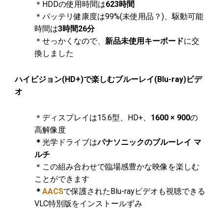
＊HDDの使用時間は
623時間
＊バッテリ健康度は99%(未使用品？)、駆動可能
時間は
3時間26分
＊せっかくなので、
新品未使用キーボード
に交
換しました
ハイビジョン(HD+)で楽しむブルーレイ(Blu-ray)ビデ
オ
＊ディスプレイは15.6型、HD+、
1600 × 900
の
高解像度
＊
光学ドライブは
パナソニックのブルーレイ マ
ルチ
＊この組み合わせで臨場感豊かな映像を楽しむ
ことができます
＊
AACS
で保護されたBlu-rayビデオも視聴できる
VLC特別版をインストールずみ