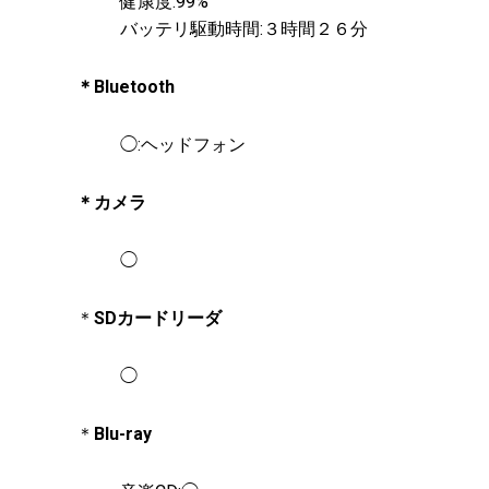
健康度:99%
バッテリ駆動時間:３時間２６分
＊Bluetooth
◯:ヘッドフォン
＊カメラ
◯
＊
SDカードリーダ
◯
＊
Blu-ray