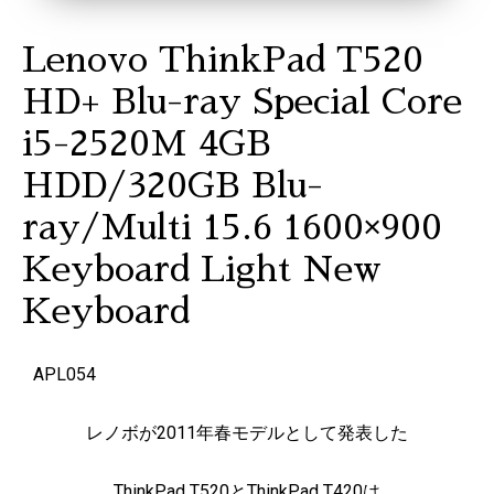
Lenovo ThinkPad T520
HD+ Blu-ray Special Core
i5-2520M 4GB
HDD/320GB Blu-
ray/Multi 15.6 1600×900
Keyboard Light New
Keyboard
APL054
レノボが2011年春モデルとして発表した
ThinkPad T520とThinkPad T420は、