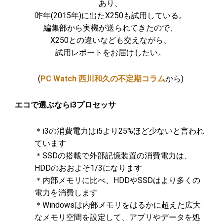
あり、
昨年(2015年)に出たX250も試用している。
編集部から実機が送られてきたので、
X250との違いなども交えながら、
試用レポートをお届けしたい。
(
PC Watch 西川和久の不定期コラム
から)
エコで選ぶならi3プロセッサ
＊i3の消費電力はi5より25%ほど少ないと言われ
ています
＊SSDの搭載で外部記憶装置の消費電力は、
HDDのおおよそ1/3になります
＊内部メモリに比べ、HDDやSSDはより多くの
電力を消費します
＊Windowsは内部メモリをはるかに超えた広大
なメモリ空間を設定して、アプリやデータを処