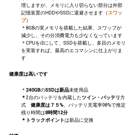
理しますが、メモリに入り切らない部分は外部
記憶装置のHDDやSSDに退避させます（
スワッ
プ
）
＊8GBの実メモリを搭載した結果、スワップが
減少し、その分消費電力も少なくなっています
＊CPUをi3にして、SSDを搭載し、多目のメモリ
を実装すれば、最高のエコマシンに仕上がりま
す
健康度は高いです
＊
240GB
の
SSDは新品
未使用品
＊
2台のバッテリを内蔵した
ツイン・バッテリ
方
式
健康度は７５%
、バッテリ充電率98%で推定
残り時間は
8時間12分
＊トラックポイント
は新品に交換