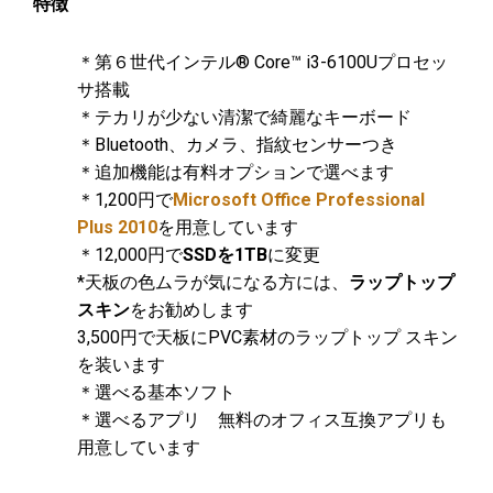
特徴
＊第６世代インテル® Core™ i3-6100Uプロセッ
サ搭載
＊テカリが少ない清潔で綺麗なキーボード
＊Bluetooth、カメラ、指紋センサーつき
＊追加機能は有料オプションで選べます
＊1,200円で
Microsoft Office Professional
Plus 2010
を用意しています
＊12,000円で
SSDを1TB
に変更
*天板の色ムラが気になる方には、
ラップトップ
スキン
をお勧めします
3,500円で天板にPVC素材のラップトップ スキン
を装います
＊選べる基本ソフト
＊選べるアプリ 無料のオフィス互換アプリも
用意しています