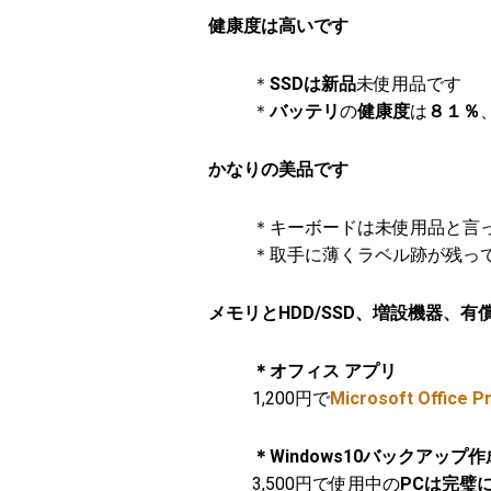
健康度は高いです
＊
SSDは新品
未使用品です
＊
バッテリ
の
健康度
は
８１％
かなりの美品です
＊キーボードは未使用品と言
＊取手に薄くラベル跡が残っ
メモリとHDD/SSD、増設機器、
＊オフィス アプリ
1,200円で
Microsoft Office P
＊Windows10バックアップ
3,500円で使用中の
PCは完璧