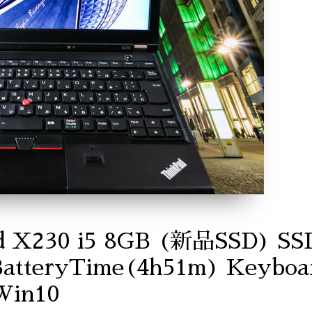
d X230 i5 8GB (新品SSD) S
BatteryTime(4h51m) Keyboar
Win10