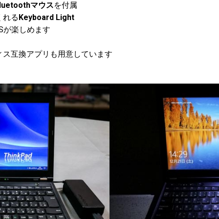
luetoothマウス
を付属
くれる
Keyboard Light
NSが楽しめます
ィス互換アプリも用意しています