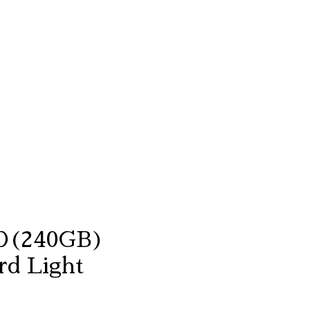
SD(240GB)
d Light