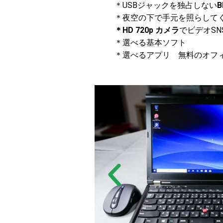
＊USBジャックを独占しない
B
＊夜空の下で手元を照らして
＊HD 720p カメラ
でビデオS
＊選べる基本ソフト
＊選べるアプリ 無料のオフ