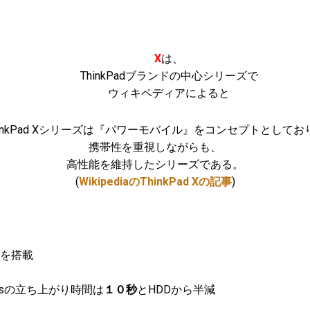
X
は、
ThinkPadブランドの中心シリーズで
ウィキペディアによると
hinkPad Xシリーズは『パワーモバイル』をコンセプトとしてお
携帯性を重視しながらも、
高性能を維持したシリーズである。
(
WikipediaのThinkPad Xの記事
)
を搭載
owsの立ち上がり時間は
１０秒
とHDDから半減