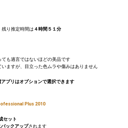
、残り推定時間は
４時間５１分
っても過言ではないほどの美品です
ていますが、目立った色ムラや傷みはありません
有償アプリはオプションで選択できます
rofessional Plus 2010
作成セット
にバックアップ
されます