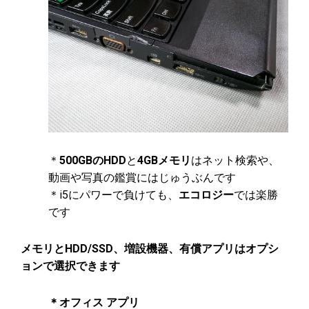
＊
500GBのHDD
と
4GBメモリ
はネット検索や、
動画や写真の鑑賞にはじゅうぶんです
＊i5にパワーで負けても、
エコロジー
では楽勝
です
メモリとHDD/SSD、増設機器、有償アプリはオプシ
ョンで選択できます
＊オフィス アプリ