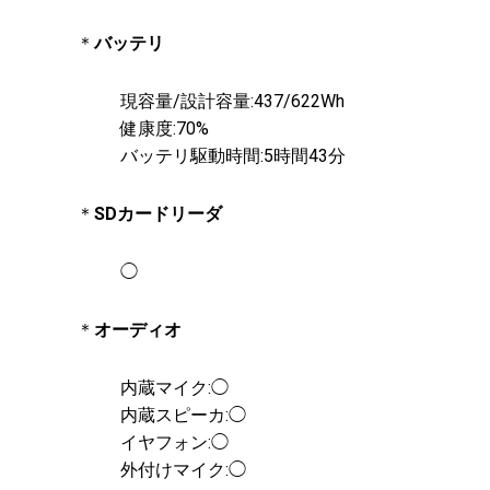
＊
バッテリ
現容量/設計容量:437/622Wh
健康度:70%
バッテリ駆動時間:5時間43分
＊
SDカードリーダ
◯
＊
オーディオ
内蔵マイク:◯
内蔵スピーカ:◯
イヤフォン:◯
外付けマイク:◯