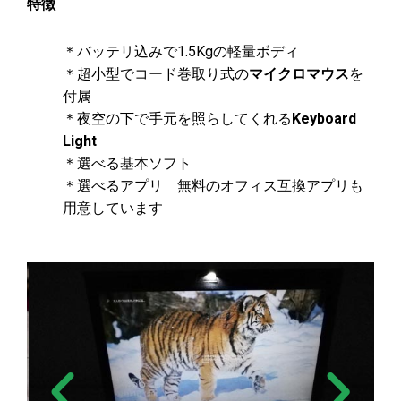
特徴
＊バッテリ込みで1.5Kgの軽量ボディ
＊超小型でコード巻取り式の
マイクロマウス
を
付属
＊夜空の下で手元を照らしてくれる
Keyboard
Light
＊選べる基本ソフト
＊選べるアプリ 無料のオフィス互換アプリも
用意しています