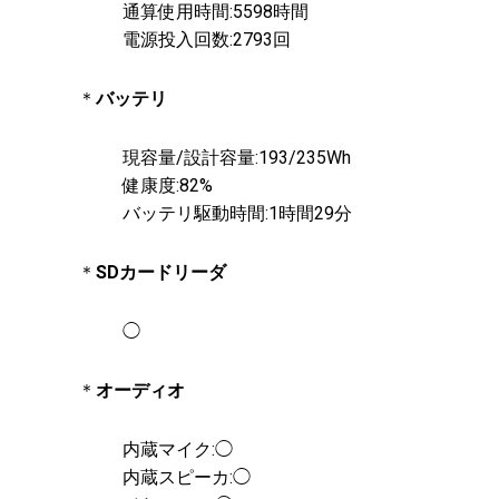
通算使用時間:5598時間
電源投入回数:2793回
＊
バッテリ
現容量/設計容量:193/235Wh
健康度:82%
バッテリ駆動時間:1時間29分
＊
SDカードリーダ
◯
＊
オーディオ
内蔵マイク:◯
内蔵スピーカ:◯