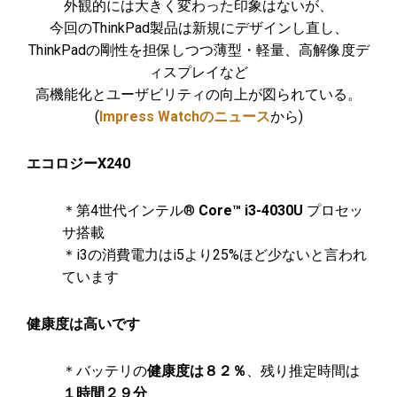
外観的には大きく変わった印象はないが、
今回のThinkPad製品は新規にデザインし直し、
ThinkPadの剛性を担保しつつ薄型・軽量、高解像度デ
ィスプレイなど
高機能化とユーザビリティの向上が図られている。
(
Impress Watchのニュース
から)
エコロジーX240
＊第4世代インテル®
Core™ i3-4030U
プロセッ
サ搭載
＊i3の消費電力はi5より25%ほど少ないと言われ
ています
健康度は高いです
＊バッテリの
健康度は８２％
、残り推定時間は
１時間２９分