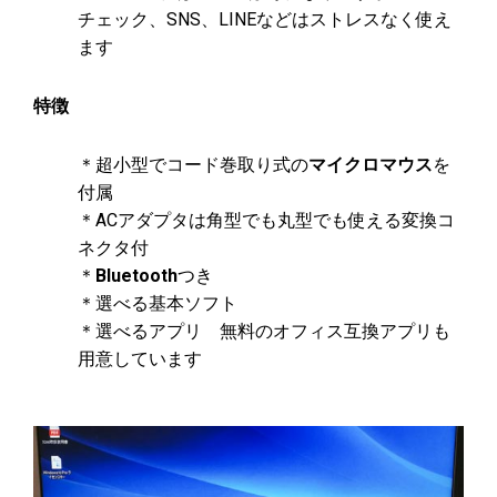
チェック、SNS、LINEなどはストレスなく使え
ます
特徴
＊超小型でコード巻取り式の
マイクロマウス
を
付属
＊ACアダプタは角型でも丸型でも使える変換コ
ネクタ付
＊
Bluetooth
つき
＊選べる基本ソフト
＊選べるアプリ 無料のオフィス互換アプリも
用意しています