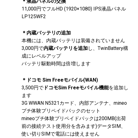
＊液晶パネルの交換
11,000円でフルHD (1920×1080) IPS液晶パネル
LP125WF2
＊内蔵バッテリの追加
本機には、内蔵バッテリは装備されていません
3,000円で
内蔵バッテリを追加
し、TwinBattery構
成にレベルアップ
バッテリ駆動時間は倍増します
＊ドコモ Sim Freeモバイル(WAN)
3,500円で
ドコモSim Freeモバイル機能
を追加し
ます
3G WWAN N5321カード、内部アンテナ、mineo
プチ体験プリペイドパックのセット
mineoプチ体験プリペイドパックは200MB(出荷
前の接続テスト使用分を含みます)データSIM、
使い切りSIMで電話には使えません