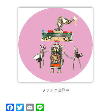
ヤフオク出品中
F
T
E
Li