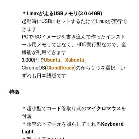
＊Linuxが走るUSBメモリ(3.0 64GB)
起動時にUSBにセットするだけでLinuxが実行で
きます
PCでISOイメージを書き込んで作ったインスト
ール用メモリではなく、HDD実行型なので、全
機能が利用できます
3,000円で
Ubuntu
、
Xubuntu
、
ChromeOS(
CloudReady
)のから１つを選択 い
ずれも日本語版です
特徴
＊超小型でコード巻取り式の
マイクロマウス
を
付属
＊夜空の下で手元を照らしてくれる
Keyboard
Light