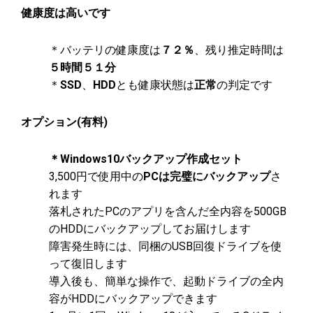
健康度は高いです
＊バッテリの健康度は
７２％
、残り推定時間は
５時間５１分
＊
SSD
、
HDD
とも健康状態は
正常
の判定です
オプション(有料)
＊Windows10バックアップ作成セット
3,500円で使用中の
PCは完璧にバックアップ
さ
れます
落札されたPCのアプリを含んだ全内容を500GB
のHDDにバックアップしてお届けします
障害発生時には、同梱のUSB回復ドライブを使
って復旧します
導入後も、簡単な操作で、起動ドライブの全内
容がHDDにバックアップできます