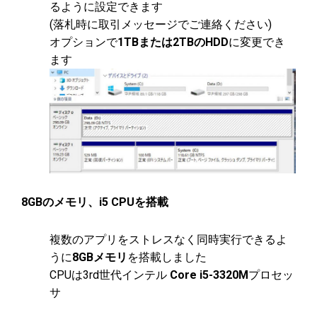
るように設定できます
(落札時に取引メッセージでご連絡ください)
オプションで
1TBまたは2TBのHDD
に変更でき
ます
8GBのメモリ、i5 CPUを搭載
複数のアプリをストレスなく同時実行できるよ
うに
8GBメモリ
を搭載しました
CPUは3rd世代インテル
Core i5-3320M
プロセッ
サ