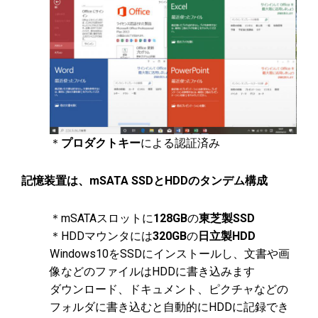
＊
プロダクトキー
による認証済み
記憶装置は、mSATA SSDとHDDのタンデム構成
＊mSATAスロットに
128GB
の
東芝製SSD
＊HDDマウンタには
320GB
の
日立製HDD
Windows10をSSDにインストールし、文書や画
像などのファイルはHDDに書き込みます
ダウンロード、ドキュメント、ピクチャなどの
フォルダに書き込むと自動的にHDDに記録でき