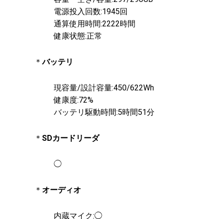
電源投入回数:1945回
通算使用時間:2222時間
健康状態:正常
＊
バッテリ
現容量/設計容量:450/622Wh
健康度:72%
バッテリ駆動時間:5時間51分
＊
SDカードリーダ
◯
＊
オーディオ
内蔵マイク:◯