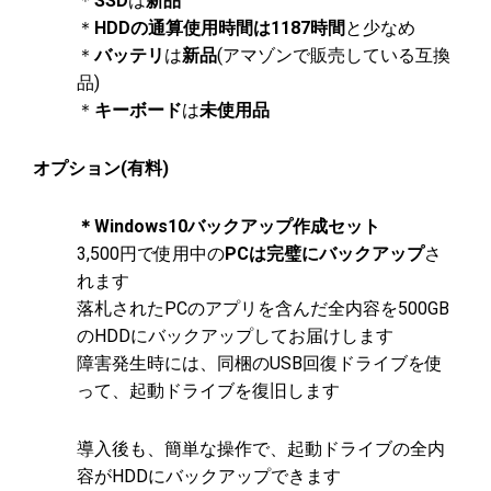
＊
SSD
は
新品
＊
HDDの通算使用時間は1187時間
と少なめ
＊
バッテリ
は
新品
(アマゾンで販売している互換
品)
＊
キーボード
は
未使用品
オプション(有料)
＊Windows10バックアップ作成セット
3,500円で使用中の
PCは完璧にバックアップ
さ
れます
落札されたPCのアプリを含んだ全内容を500GB
のHDDにバックアップしてお届けします
障害発生時には、同梱のUSB回復ドライブを使
って、起動ドライブを復旧します
導入後も、簡単な操作で、起動ドライブの全内
容がHDDにバックアップできます