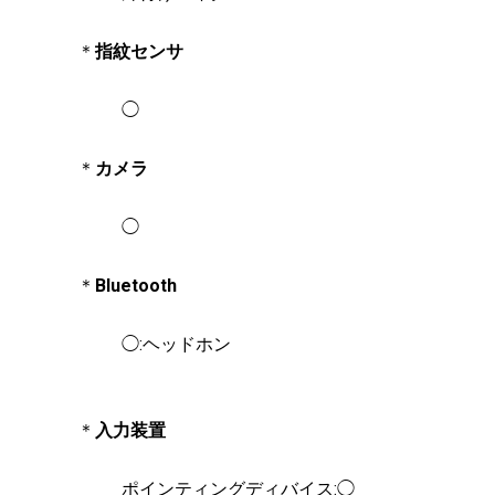
＊
指紋センサ
◯
＊
カメラ
◯
＊
Bluetooth
◯:ヘッドホン
＊
入力装置
ポインティングディバイス:◯