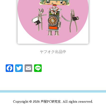
ヤフオク出品中
F
T
E
Li
ac
w
m
n
e
it
ai
e
b
te
l
o
r
Copyright © 2026 芦屋PC研究室. All rights reserved.