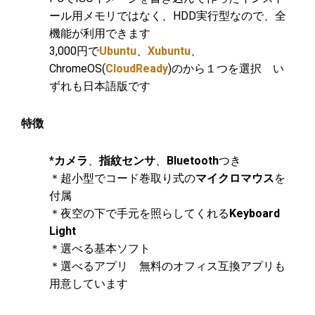
ール用メモリではなく、HDD実行型なので、全
機能が利用できます
3,000円で
Ubuntu
、
Xubuntu
、
ChromeOS(
CloudReady
)のから１つを選択 い
ずれも日本語版です
特徴
*
カメラ
、
指紋センサ
、
Bluetooth
つき
＊超小型でコード巻取り式の
マイクロマウス
を
付属
＊夜空の下で手元を照らしてくれる
Keyboard
Light
＊選べる基本ソフト
＊選べるアプリ 無料のオフィス互換アプリも
用意しています