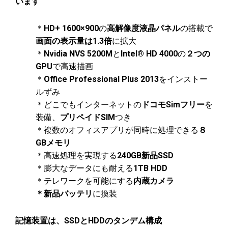
います
＊
HD+ 1600×900
の
高解像度液晶パネル
の搭載で
画面の表示量は1.3倍
に拡大
＊
Nvidia NVS 5200M
と
Intel® HD 4000
の
２つの
GPU
で高速描画
＊
Office Professional Plus 2013
をインストー
ルずみ
＊どこでもインターネットの
ドコモSimフリー
を
装備、
プリペイドSIM
つき
＊複数のオフィスアプリが同時に処理できる
８
GBメモリ
＊高速処理を実現する
240GB新品SSD
＊膨大なデータにも耐える
1TB HDD
＊テレワークを可能にする
内蔵カメラ
＊新品バッテリ
に換装
記憶装置は、SSDとHDDのタンデム構成