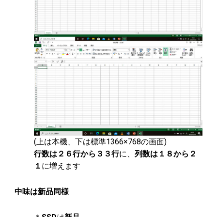
(上は本機、下は標準1366×768の画面)
行数は２６行から３３行
に、
列数は１８から２
１
に増えます
中味は新品同様