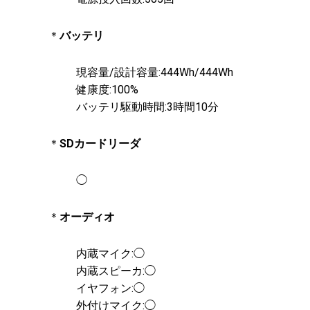
＊
バッテリ
現容量/設計容量:444Wh/444Wh
健康度:100%
バッテリ駆動時間:3時間10分
＊
SDカードリーダ
◯
＊
オーディオ
内蔵マイク:◯
内蔵スピーカ:◯
イヤフォン:◯
外付けマイク:◯