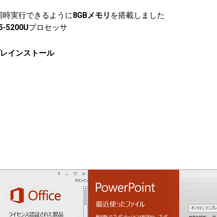
同時実行できるように
8GBメモリ
を搭載しました
i5-5200U
プロセッサ
013をプレインストール