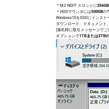
＊M.2 NGFF スロットに
256GB
＊HDDマウンタには
500GB
の
Windows10をSSDにイ
ダウンロード、ドキュメント
(落札時に取引メッセージでご
オプションで
1TBまたは2TBの