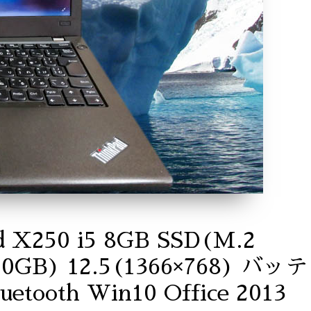
d X250 i5 8GB SSD(M.2
00GB) 12.5(1366×768) 
etooth Win10 Office 2013