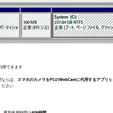
が利用できます
望ならば、
スマホのカメラをPCのWebCamに代用するアプリ
を
ください
、通算使用時間は
606時間