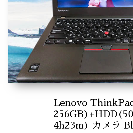
Lenovo ThinkPa
256GB)+HDD(5
4h23m) カメラ Blu