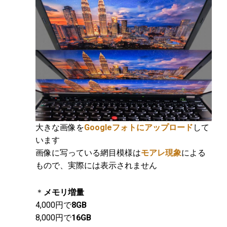
大きな画像を
Googleフォトにアップロード
して
います
画像に写っている網目模様は
モアレ現象
による
もので、実際には表示されません
＊
メモリ増量
4,000円で
8GB
8,000円で
16GB