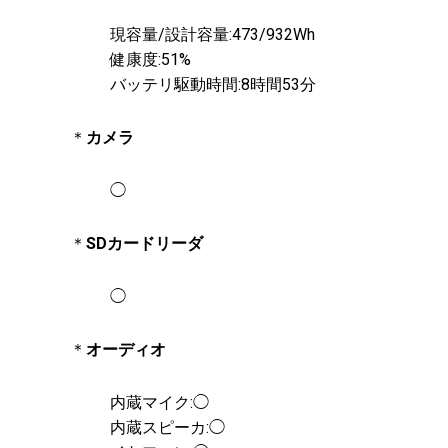
現容量/設計容量:473/932Wh
健康度:51%
バッテリ駆動時間:8時間53分
＊
カメラ
◯
＊
SDカードリーダ
◯
＊
オーディオ
内蔵マイク:◯
内蔵スピーカ:◯