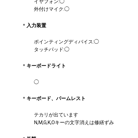
イヤフォン:◯
外付けマイク:◯
＊
入力装置
ポインティングディバイス:◯
タッチパッド:◯
＊
キーボードライト
◯
＊
キーボード、パームレスト
テカリが出ています
N,M,G,K,Oキーの文字消えは修繕ずみ