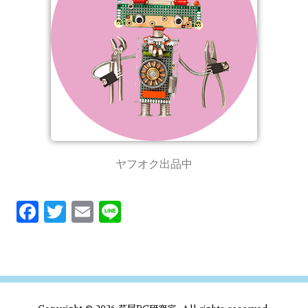
ヤフオク出品中
F
T
E
Li
ac
w
m
n
e
it
ai
e
b
te
l
o
r