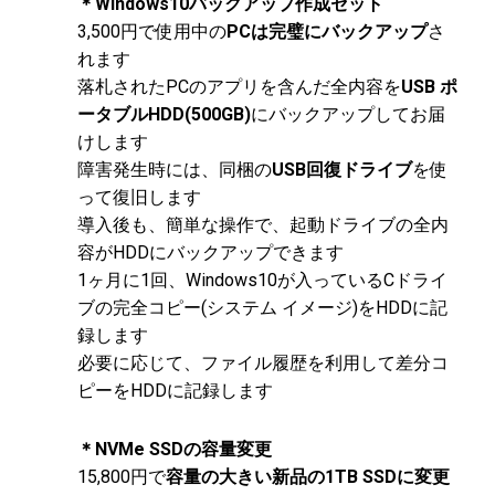
＊Windows10バックアップ作成セット
3,500円で使用中の
PCは完璧にバックアップ
さ
れます
落札されたPCのアプリを含んだ全内容を
USB ポ
ータブルHDD(500GB)
にバックアップしてお届
けします
障害発生時には、同梱の
USB回復ドライブ
を使
って復旧します
導入後も、簡単な操作で、起動ドライブの全内
容がHDDにバックアップできます
1ヶ月に1回、Windows10が入っているCドライ
ブの完全コピー(システム イメージ)をHDDに記
録します
必要に応じて、ファイル履歴を利用して差分コ
ピーをHDDに記録します
＊NVMe SSDの容量変更
15,800円で
容量の大きい新品の1TB SSDに変更