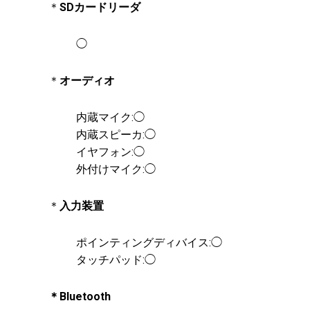
＊
SDカードリーダ
◯
＊
オーディオ
内蔵マイク:◯
内蔵スピーカ:◯
イヤフォン:◯
外付けマイク:◯
＊
入力装置
ポインティングディバイス:◯
タッチパッド:◯
＊Bluetooth