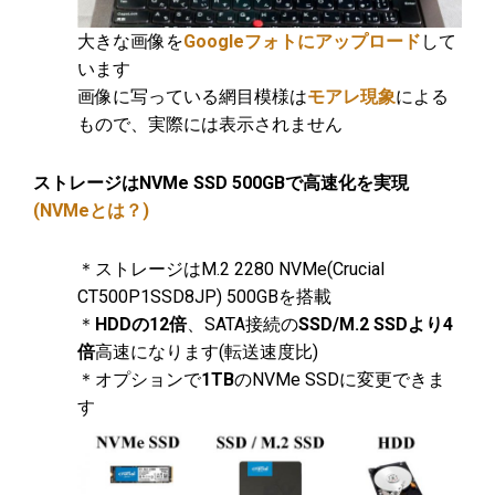
大きな画像を
Googleフォトにアップロード
して
います
画像に写っている網目模様は
モアレ現象
による
もので、実際には表示されません
ストレージはNVMe SSD 500GBで高速化を実現
(NVMeとは？)
＊ストレージはM.2 2280 NVMe(Crucial
CT500P1SSD8JP) 500GBを搭載
＊
HDDの12倍
、SATA接続の
SSD/M.2 SSDより4
倍
高速になります(転送速度比)
＊オプションで
1TB
のNVMe SSDに変更できま
す