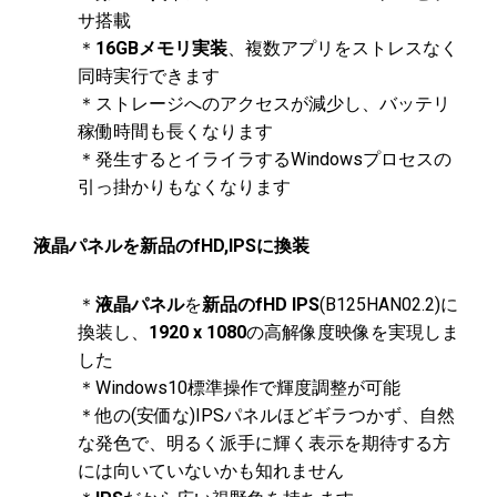
サ搭載
＊
16GBメモリ実装
、複数アプリをストレスなく
同時実行できます
＊ストレージへのアクセスが減少し、バッテリ
稼働時間も長くなります
＊発生するとイライラするWindowsプロセスの
引っ掛かりもなくなります
液晶パネルを新品のfHD,IPSに換装
＊
液晶パネル
を
新品のfHD IPS
(B125HAN02.2)に
換装し、
1920 x 1080
の高解像度映像を実現しま
した
＊Windows10標準操作で輝度調整が可能
＊他の(安価な)IPSパネルほどギラつかず、自然
な発色で、明るく派手に輝く表示を期待する方
には向いていないかも知れません