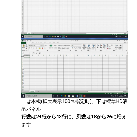
上は本機(拡大表示100％指定時)、下は標準HD液
晶パネル
行数は24行から43行
に、
列数は18から26
に増え
ます