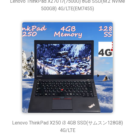
Lenovo ThinkPad X270 i7(7500U) 8GB SSD(M.2 NVMe
500GB) 4G/LTE(EM7455)
Lenovo ThinkPad X250 i3 4GB SSD(サムスン128GB)
4G/LTE