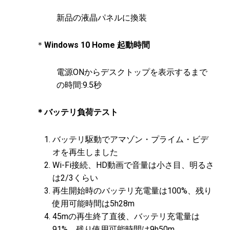
新品の液晶パネルに換装
＊
Win​dows 10 Home 起動時間
電源ONからデスクトップを表示するまで
の時間:9.5秒
＊バッテリ負荷テスト
バッテリ駆動でアマゾン・プライム・ビデ
オを再生しました
Wi-Fi接続、HD動画で音量は小さ目、明るさ
は2/3くらい
再生開始時のバッテリ充電量は100%、残り
使用可能時間は5h28m
45mの再生終了直後、バッテリ充電量は
91%、残り使用可能時間は9h50m