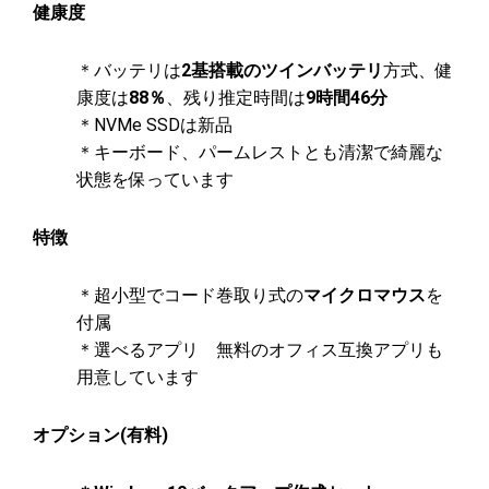
健康度
＊バッテリは
2基搭載のツインバッテリ
方式、健
康度は
88％
、残り推定時間は
9時間46分
＊NVMe SSDは新品
＊キーボード、パームレストとも清潔で綺麗な
状態を保っています
特徴
＊超小型でコード巻取り式の
マイクロマウス
を
付属
＊選べるアプリ 無料のオフィス互換アプリも
用意しています
オプション(有料)