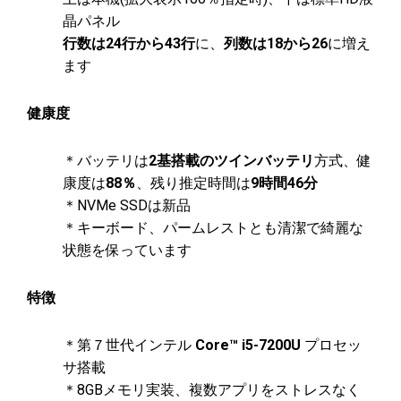
晶パネル
行数は24行から43行
に、
列数は18から26
に増え
ます
健康度
＊バッテリは
2基搭載のツインバッテリ
方式、健
康度は
88％
、残り推定時間は
9時間46分
＊NVMe SSDは新品
＊キーボード、パームレストとも清潔で綺麗な
状態を保っています
特徴
＊第７世代インテル
Core™ i5-7200U
プロセッ
サ搭載
＊8GBメモリ実装、複数アプリをストレスなく