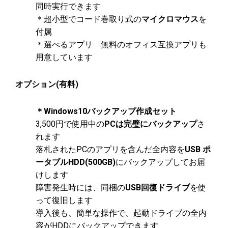
同時実行できます
＊超小型でコード巻取り式の
マイクロマウス
を
付属
＊選べるアプリ 無料のオフィス互換アプリも
用意しています
オプション(有料)
＊Windows10バックアップ作成セット
3,500円で使用中の
PCは完璧にバックアップ
さ
れます
落札されたPCのアプリを含んだ全内容を
USB ポ
ータブルHDD(500GB)
にバックアップしてお届
けします
障害発生時には、同梱の
USB回復ドライブ
を使
って復旧します
導入後も、簡単な操作で、起動ドライブの全内
容がHDDにバックアップできます