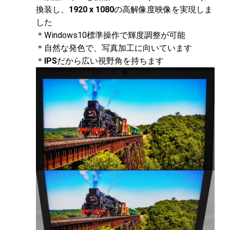
換装し、
1920 x 1080
の高解像度映像を実現しま
した
＊Windows10標準操作で輝度調整が可能
＊自然な発色で、写真加工に向いています
＊
IPS
だから広い視野角を持ちます