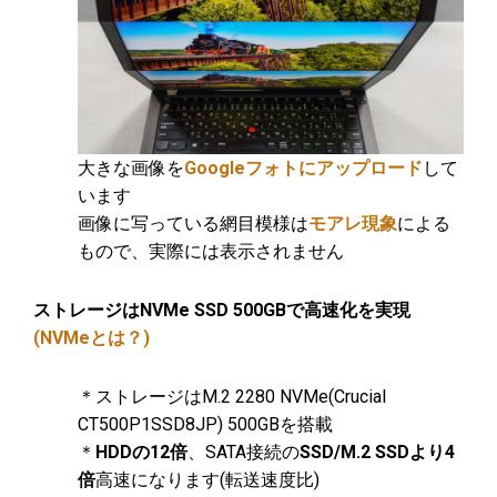
大きな画像を
Googleフォトにアップロード
して
います
画像に写っている網目模様は
モアレ現象
による
もので、実際には表示されません
ストレージはNVMe SSD 500GBで高速化を実現
(NVMeとは？)
＊ストレージはM.2 2280 NVMe(Crucial
CT500P1SSD8JP) 500GBを搭載
＊
HDDの12倍
、SATA接続の
SSD/M.2 SSDより4
倍
高速になります(転送速度比)