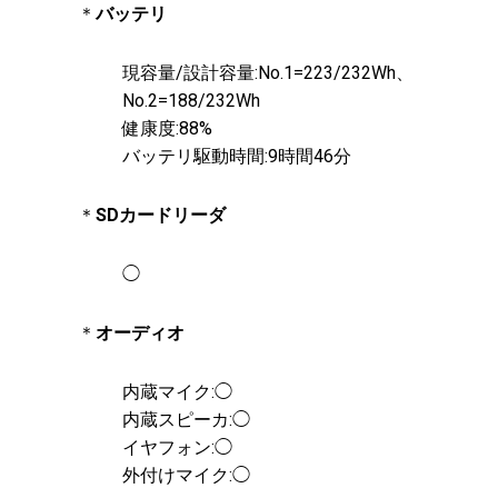
＊
バッテリ
現容量/設計容量:No.1=223/232Wh、
No.2=188/232Wh
健康度:88%
バッテリ駆動時間:9時間46分
＊
SDカードリーダ
◯
＊
オーディオ
内蔵マイク:◯
内蔵スピーカ:◯
イヤフォン:◯
外付けマイク:◯