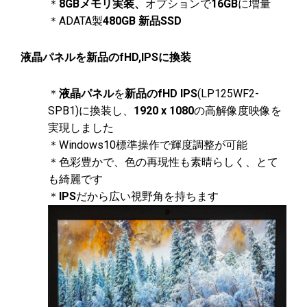
＊
8GBメモリ実装、
オプションで
16GB
に増量
＊ADATA製
480GB 新品SSD
液晶パネルを新品のfHD,IPSに換装
＊
液晶パネル
を
新品のfHD IPS
(LP125WF2-
SPB1)に換装し、
1920 x 1080
の高解像度映像を
実現しました
＊Windows10標準操作で輝度調整が可能
＊色彩豊かで、色の再現性も素晴らしく、とて
も綺麗です
＊
IPS
だから広い視野角を持ちます