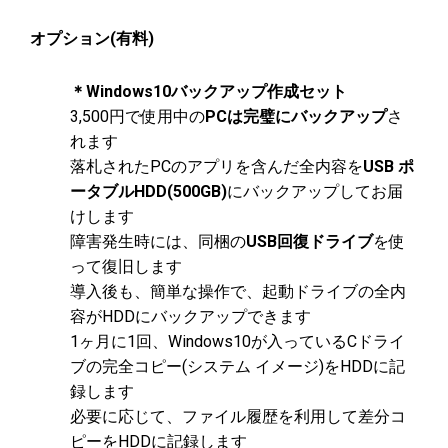
オプション(有料)
＊Windows10バックアップ作成セット
3,500円で使用中の
PCは完璧にバックアップ
さ
れます
落札されたPCのアプリを含んだ全内容を
USB ポ
ータブルHDD(500GB)
にバックアップしてお届
けします
障害発生時には、同梱の
USB回復ドライブ
を使
って復旧します
導入後も、簡単な操作で、起動ドライブの全内
容がHDDにバックアップできます
1ヶ月に1回、Windows10が入っているCドライ
ブの完全コピー(システム イメージ)をHDDに記
録します
必要に応じて、ファイル履歴を利用して差分コ
ピーをHDDに記録します