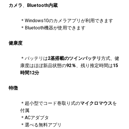
カメラ
、
Bluetooth内蔵
＊Windows10のカメラアプリが利用できます
＊Bluetooth機器が使用できます
健康度
＊バッテリは
2基搭載のツインバッテリ
方式、健
康度はほぼ新品状態の
92％
、残り推定時間は
15
時間12分
特徴
＊超小型でコード巻取り式の
マイクロマウス
を
付属
＊ACアダプタ
＊選べる無料アプリ