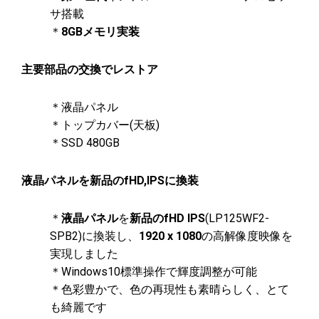
サ搭載
＊
8GBメモリ実装
主要部品の交換でレストア
＊液晶パネル
＊トップカバー(天板)
＊SSD 480GB
液晶パネルを新品のfHD,IPSに換装
＊
液晶パネル
を
新品のfHD IPS
(LP125WF2-
SPB2)に換装し、
1920 x 1080
の高解像度映像を
実現しました
＊Windows10標準操作で輝度調整が可能
＊色彩豊かで、色の再現性も素晴らしく、とて
も綺麗です