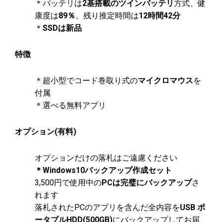
＊バッテリは
2基搭載のツインバッテリ
方式、健
康度は
89％
、残り推定時間は
12時間42分
＊
SSDは新品
特徴
＊超小型でコード巻取り式の
マイクロマウス
を
付属
＊選べる無料アプリ
オプション(有料)
オプションだけの落札はご遠慮ください
＊Windows10バックアップ作成セット
3,500円で使用中の
PCは完璧にバックアップ
さ
れます
落札されたPCのアプリを含んだ全内容を
USB ポ
ータブルHDD(500GB)
にバックアップしてお届