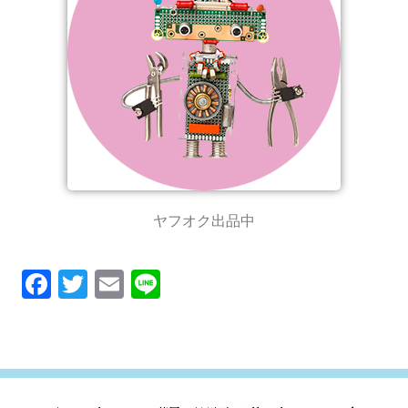
ヤフオク出品中
F
T
E
Li
ac
w
m
n
e
it
ai
e
b
te
l
o
r