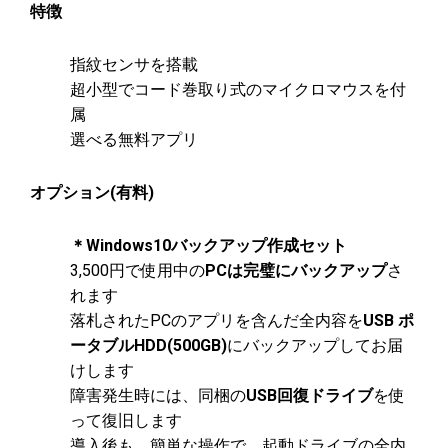
特徴
指紋センサを搭載
超小型でコード巻取り式のマイクロマウスを付
属
選べる無料アプリ
オプション(有料)
＊Windows10バックアップ作成セット
3,500円で使用中の
PCは完璧にバックアップ
さ
れます
落札されたPCのアプリを含んだ全内容を
USB ポ
ータブルHDD(500GB)
にバックアップしてお届
けします
障害発生時には、同梱の
USB回復ドライブ
を使
って復旧します
導入後も、簡単な操作で、起動ドライブの全内