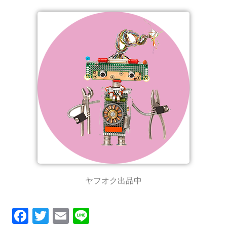
ヤフオク出品中
F
T
E
Li