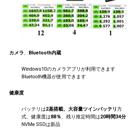
カメラ
、
Bluetooth内蔵
Windows10のカメラアプリが利用できます
Bluetooth機器が使用できます
健康度
バッテリは
2基搭載、大容量ツインバッテリ
方
式、健康度は
88％
、残り推定時間は
20時間34
分
NVMe SSDは新品