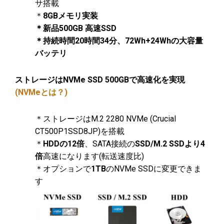
サ搭載
＊
8GBメモリ実装
＊新品500GB 高速SSD
＊持続時間20時間34分、72Wh+24Whの大容量
バッテリ
ストレージはNVMe SSD 500GBで高速化を実現
(NVMeとは？)
＊ストレージはM.2 2280 NVMe (Crucial
CT500P1SSD8JP)を搭載
＊
HDDの12倍
、SATA接続の
SSD/M.2 SSDより4
倍
高速になります(転送速度比)
＊オプションで
1TB
のNVMe SSDに変更できま
す