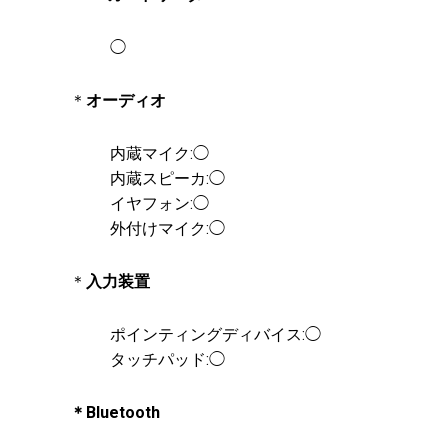
◯
＊
オーディオ
内蔵マイク:◯
内蔵スピーカ:◯
イヤフォン:◯
外付けマイク:◯
＊
入力装置
ポインティングディバイス:◯
タッチパッド:◯
＊Bluetooth