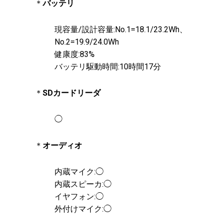
＊
バッテリ
現容量/設計容量:No.1=18.1/23.2Wh、
No.2=19.9/24.0Wh
健康度:83%
バッテリ駆動時間:10時間17分
＊
SDカードリーダ
◯
＊
オーディオ
内蔵マイク:◯
内蔵スピーカ:◯
イヤフォン:◯
外付けマイク:◯