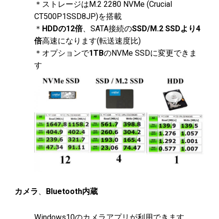
＊ストレージはM.2 2280 NVMe (Crucial
CT500P1SSD8JP)を搭載
＊
HDDの12倍
、SATA接続の
SSD/M.2 SSDより4
倍
高速になります(転送速度比)
＊オプションで
1TB
のNVMe SSDに変更できま
す
カメラ
、
Bluetooth内蔵
Windows10のカメラアプリが利用できます