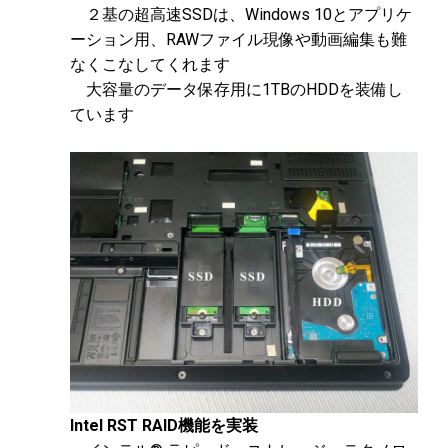
２基の超高速SSDは、Windows 10とアプリケ
ーション用、RAWファイル現像や動画編集も難
なくこなしてくれます
大容量のデータ保存用に1TBのHDDを装備し
ています
Intel RST RAID機能を実装