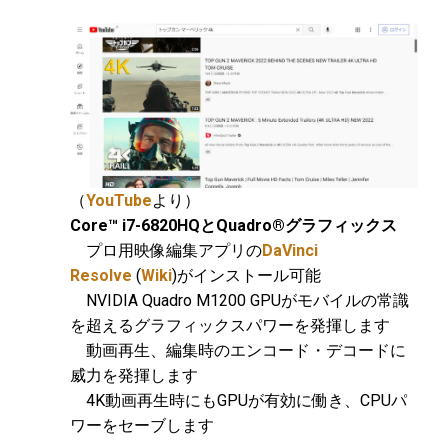
（
YouTube
より）
Core™ i7-6820HQとQuadro®グラフィックス
プロ用映像編集アプリの
DaVinci
Resolve
(
Wiki
)がインストール可能
NVIDIA Quadro M1200 GPUがモバイルの常識
を超えるグラフィックスパワーを発揮します
動画再生、編集時のエンコード・デコードに
威力を発揮します
4K動画再生時にもGPUが有効に働き、CPUパ
ワーをセーブします