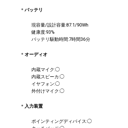
＊
バッテリ
現容量/設計容量:87.1/90Wh
健康度:93%
バッテリ駆動時間:7時間36分
＊
オーディオ
内蔵マイク:◯
内蔵スピーカ:◯
イヤフォン:◯
外付けマイク:◯
＊
入力装置
ポインティングディバイス:◯