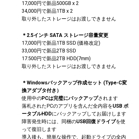
17,000円で新品500GB x 2
34,000円で新品1TB x 2
取り外したストレージはお渡しできません
＊2.5インチ SATA ストレージ容量変更
17,000円で新品1TB SSD (価格改定)
33,000円で新品2TB SSD
17.500円で新品2TB HDD(7mm)
取り外したストレージはお渡しできません​
＊Windowsバックアップ作成セット (Type-C変
換アダプタ付き）
使用中の
PCは完璧にバックアップ
されます
落札されたPCのアプリを含んだ全内容を
USB ポ
ータブルHDD
にバックアップしてお届けします
障害発生時には、同梱の
USB回復ドライブ
を使
って復旧します
導入後も、簡単な操作で、起動ドライブの全内