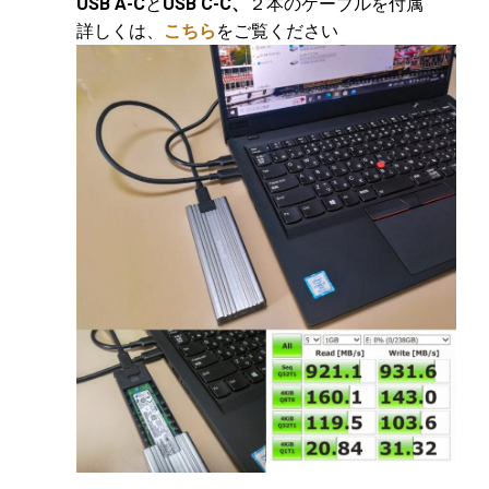
USB A-C
と
USB C-C、
２本のケーブルを付属
詳しくは、
こちら
をご覧ください