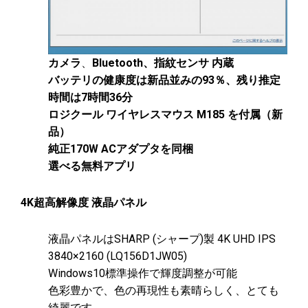
カメラ
、
Bluetooth、指紋センサ 内蔵
バッテリの健康度は新品並みの93％、残り推定
時間は7時間36分
ロジクール ワイヤレスマウス M185 を付属（新
品）
純正170W ACアダプタを同梱
選べる無料アプリ
4K超高解像度 液晶パネル
液晶パネルはSHARP (シャープ)製 4K UHD IPS
3840×2160 (LQ156D1JW05)
Windows10標準操作で輝度調整が可能
色彩豊かで、色の再現性も素晴らしく、とても
綺麗です