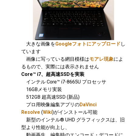
大きな画像を
Googleフォトにアップロード
し
ています
画像に写っている網目模様は
モアレ現象
によ
るもので、実際には表示されません
Core™ i7、超高速SSD
を実装
インテル Core™ i7-8665U プロセッサ
16GBメモリ実装
512GB 超高速SSD (新品)
プロ用映像編集アプリの
DaVinci
Resolve
(
Wiki
)がインストール可能
新型のインテル® UHD グラフィックスは、旧
型より性能が向上し、
動画再生、編集時のエンコード・デコードに