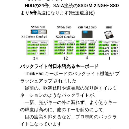
HDDの24倍
、SATA接続の
SSD/M.2 NGFF SSD
より6倍
高速になります(転送速度比)
バックライト付日本語光るキーボード
ThinkPad キーボードのバックライト機能が ブ
ラッシュアップ されました
従前の、歌舞伎町や道頓堀の光り輝くイルミ
ネーションのようなバックライトが、
一新、光がキーの外に漏れず、よく使うキー
の輝度は高めに、他のキーを低めにして
目の疲労を抑えるなど、プロ志向のバックラ
イトになっています