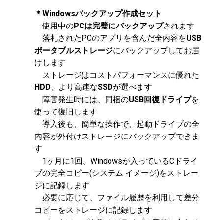
＊Windowsバックアップ作成セット
使用中の
PCは完璧にバックアップ
されます
落札されたPCのアプリを含んだ全内容を
USB
ポータブルストレージ
にバックアップしてお届
けします
ストレージはコストパフォーマンスに優れた
HDD
、より高速な
SSD
が選べます
障害発生時には、同梱の
USB回復ドライブ
を
使って復旧します
導入後も、簡単な操作で、起動ドライブの全
内容が外付けストレージにバックアップできま
す
1ヶ月に1回、Windowsが入っているCドライ
ブの完全コピー(システム イメージ)をストレー
ジに記録します
必要に応じて、ファイル履歴を利用して差分
コピーをストレージに記録します