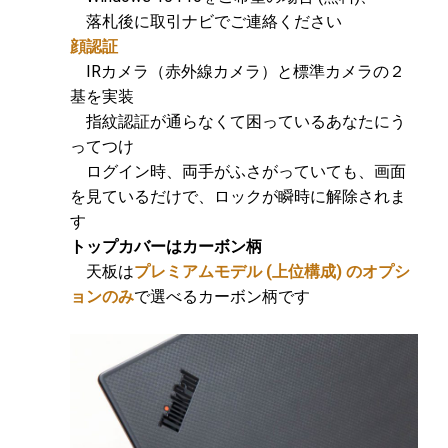
落札後に取引ナビでご連絡ください
顔認証
IRカメラ（赤外線カメラ）と標準カメラの２
基を実装
指紋認証が通らなくて困っているあなたにう
ってつけ
ログイン時、両手がふさがっていても、画面
を見ているだけで、ロックが瞬時に解除されま
す
トップカバーはカーボン柄
天板は
プレミアムモデル (上位構成) のオプシ
ョンのみ
で選べるカーボン柄です