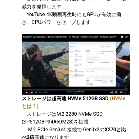
威力を発揮します
YouTube 4K動画再生時にもGPUが有効に働
き、CPUパワーをセーブします
ストレージは超高速 NVMe 512GB SSD
(NVMe
とは？)
ストレージはM.2 2280 NVMe SSD
(SP512GBP34A60M28)を搭載
M.2 PCIe Gen3x4 接続で Gen3x2の
X270と比
べ2倍
高速になります