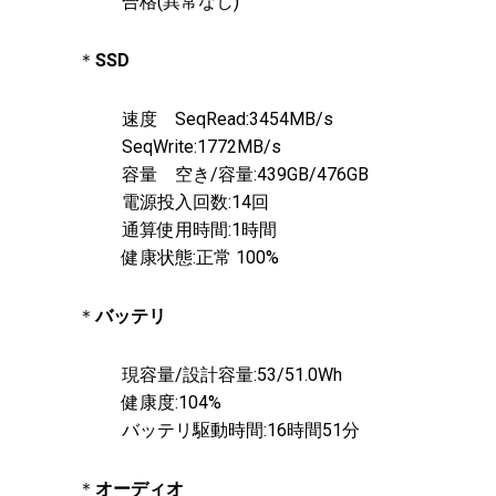
合格(異常なし)
＊
SSD
速度 SeqRead:3454MB/s
SeqWrite:1772MB/s
容量 空き/容量:439GB/476GB
電源投入回数:14回
通算使用時間:1時間
健康状態:正常 100%
＊
バッテリ
現容量/設計容量:53/51.0Wh
健康度:104%
バッテリ駆動時間:16時間51分
＊
オーディオ