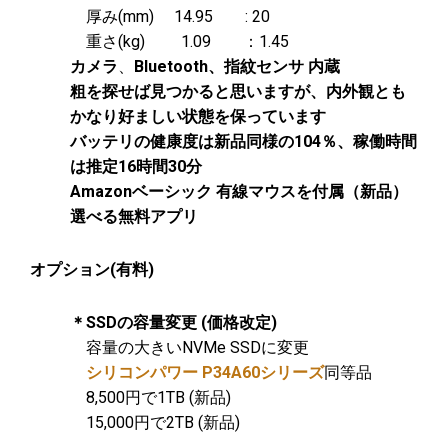
厚み(mm) 14.95 : 20
重さ(kg) 1.09 ：1.45
カメラ
、
Bluetooth、指紋センサ 内蔵
粗を探せば見つかると思いますが、内外観とも
かなり好ましい状態を保っています
バッテリの健康度は新品同様の104％、稼働時間
は推定16時間30分
Amazonベーシック 有線マウスを付属（新品）
選べる無料アプリ
オプション(有料)
＊SSDの容量変更 (価格改定)
容量の大きいNVMe SSDに変更
シリコンパワー P34A60シリーズ
同等品
8,500円で1TB (新品)
15,000円で2TB (新品)