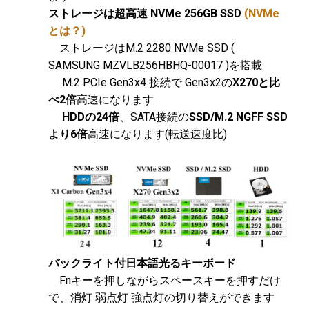
ストレージは超高速 NVMe 256GB SSD
(NVMe
とは？)
ストレージはM.2 2280 NVMe SSD (
SAMSUNG MZVLB256HBHQ-00017 )を搭載
M.2 PCIe Gen3x4 接続で Gen3x2の
X270と比
べ2倍
高速になります
HDDの24倍
、SATA接続の
SSD/M.2 NGFF SSD
より6倍
高速になります(転送速度比)
バックライト付日本語光るキーボード
Fnキーを押しながらスペースキーを押すだけ
で、消灯 弱点灯 強点灯の切り替えができます