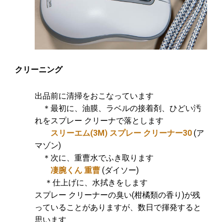
クリーニング
出品前に清掃をおこなっています
＊最初に、油膜、ラベルの接着剤、ひどい汚
れをスプレー クリーナで落とします
スリーエム(3M) スプレー クリーナー30
(ア
マゾン)
＊次に、重曹水でふき取ります
凄腕くん 重曹
(ダイソー)
＊仕上げに、水拭きをします
スプレー クリーナーの臭い(柑橘類の香り)が残
っていることがありますが、数日で揮発すると
思います