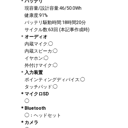
＊
バッテリ
現容量/設計容量:46/50.0Wh
健康度:91%
バッテリ駆動時間:18時間20分
サイクル数:63回 (本記事作成時)
＊
オーディオ
内蔵マイク:◯
内蔵スピーカ:◯
イヤホン:◯
外付けマイク:◯
＊
入力装置
ポインティングディバイス:◯
タッチパッド:◯
＊マイクロSD
◯
＊Bluetooth
◯：ヘッドセット
＊カメラ