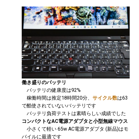
働き盛りのバッテリ
バッテリの健康度は92%
稼働時間は推定18時間20分、
サイクル数
は63
で酷使されていないバッテリです
バッテリ負荷テストは素晴らしい成績でした
コンパクトなAC電源アダプタと小型無線マウス
小さくて軽い 65w AC電源アダプタ (新品)はモ
バイルに最適です