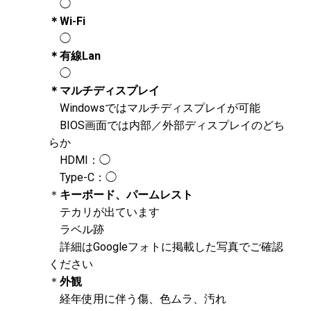
◯
＊Wi-Fi
◯
＊有線Lan
◯
＊マルチディスプレイ
Windowsではマルチディスプレイが可能
BIOS画面では内部／外部ディスプレイのどち
らか
HDMI：◯
Type-C：◯
＊
キーボード、パームレスト
テカリが出ています
ラベル跡
詳細はGoogleフォトに掲載した写真でご確認
ください
＊
外観
経年使用に伴う傷、色ムラ、汚れ