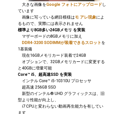
大きな画像を
Google フォトにアップロード
し
ています
画像に写っている網目模様は
モ アレ現象
によ
るもので、実際には表示されません
標準より8GB多い24GBメモリ
を実装
マザーボードの8GBメモリに加え
DDR4-3200 SODIMMが装着できるスロット
を
1基装備
現在16GBメモリカード装着で24GB
オプションで、32GBメモリカードに変更する
と40GBに増量可能
Core™ i5、超高速SSD
を実装
インテル Core™ i5-10310U プロセッサ
超高速 256GB SSD
新型のインテル® UHD グラフィックスは、旧
型より性能が向上し、
i7 CPUと変わらない動画再生能力を有してい
ます