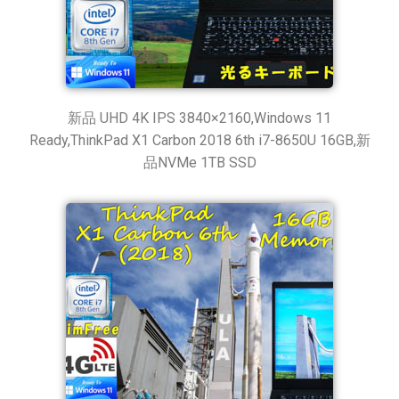
新品 UHD 4K IPS 3840×2160,Windows 11
Ready,ThinkPad X1 Carbon 2018 6th i7-8650U 16GB,新
品NVMe 1TB SSD