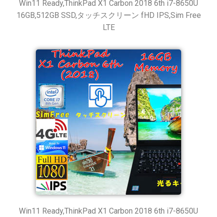
Win11 Ready,ThinkPad X1 Carbon 2018 6th i7-8650U
16GB,512GB SSD,タッチスクリーン fHD IPS,Sim Free
LTE
Win11 Ready,ThinkPad X1 Carbon 2018 6th i7-8650U