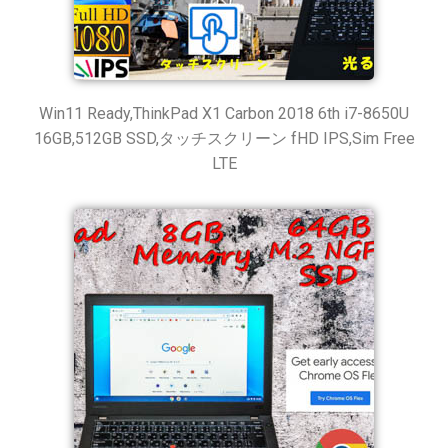
Win11 Ready,ThinkPad X1 Carbon 2018 6th i7-8650U
16GB,512GB SSD,タッチスクリーン fHD IPS,Sim Free
LTE