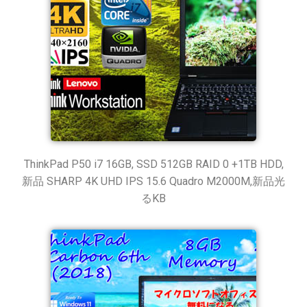
ThinkPad P50 i7 16GB, SSD 512GB RAID 0 +1TB HDD,
新品 SHARP 4K UHD IPS 15.6 Quadro M2000M,新品光
るKB