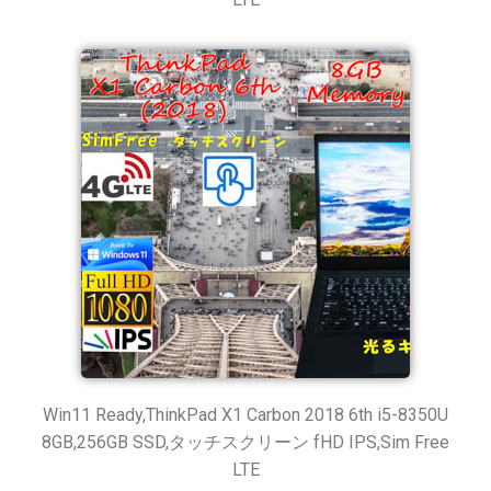
Win11 Ready,ThinkPad X1 Carbon 2018 6th i5-8350U
8GB,256GB SSD,タッチスクリーン fHD IPS,Sim Free
LTE