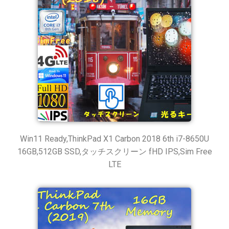
Win11 Ready,ThinkPad X1 Carbon 2018 6th i7-8650U
16GB,512GB SSD,タッチスクリーン fHD IPS,Sim Free
LTE