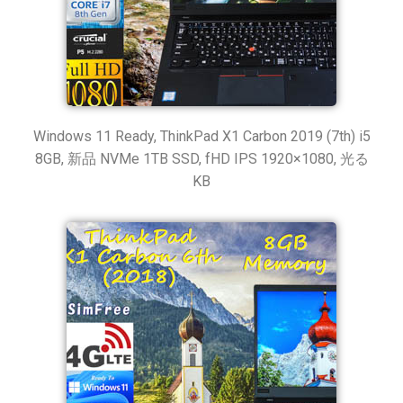
Windows 11 Ready, ThinkPad X1 Carbon 2019 (7th) i5
8GB, 新品 NVMe 1TB SSD, fHD IPS 1920×1080, 光る
KB