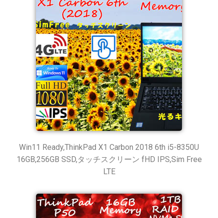
Win11 Ready,ThinkPad X1 Carbon 2018 6th i5-8350U
16GB,256GB SSD,タッチスクリーン fHD IPS,Sim Free
LTE