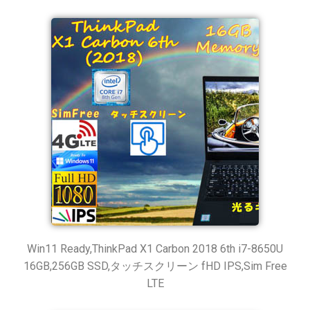
Win11 Ready,ThinkPad X1 Carbon 2018 6th i7-8650U
16GB,256GB SSD,タッチスクリーン fHD IPS,Sim Free
LTE