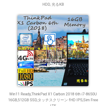
HDD, 光るKB
Win11 Ready,ThinkPad X1 Carbon 2018 6th i7-8650U
16GB,512GB SSD,タッチスクリーン fHD IPS,Sim Free
LTE