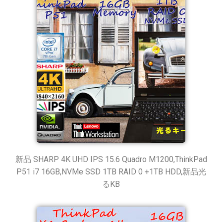
新品 SHARP 4K UHD IPS 15.6 Quadro M1200,ThinkPad
P51 i7 16GB,NVMe SSD 1TB RAID 0 +1TB HDD,新品光
るKB