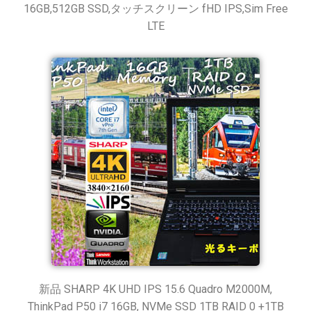
16GB,512GB SSD,タッチスクリーン fHD IPS,Sim Free
LTE
新品 SHARP 4K UHD IPS 15.6 Quadro M2000M,
ThinkPad P50 i7 16GB, NVMe SSD 1TB RAID 0 +1TB