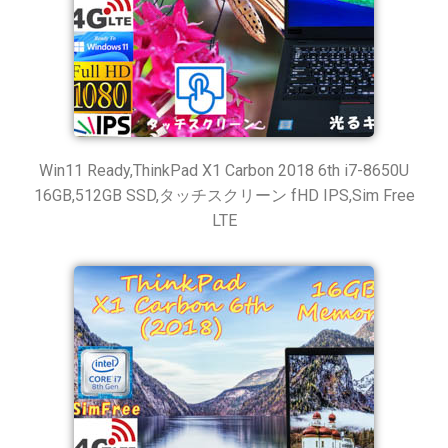
Win11 Ready,ThinkPad X1 Carbon 2018 6th i7-8650U
16GB,512GB SSD,タッチスクリーン fHD IPS,Sim Free
LTE