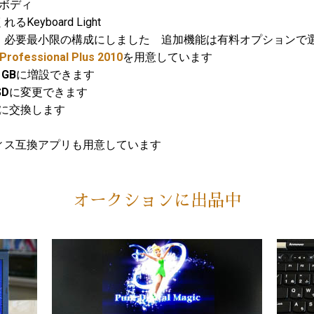
量ボディ
yboard Light
、必要最小限の構成にしました 追加機能は有料オプションで
 Professional Plus 2010
を用意しています
GB
に増設できます
SD
に変更できます
に交換します
ィス互換アプリも用意しています
オークションに出品中