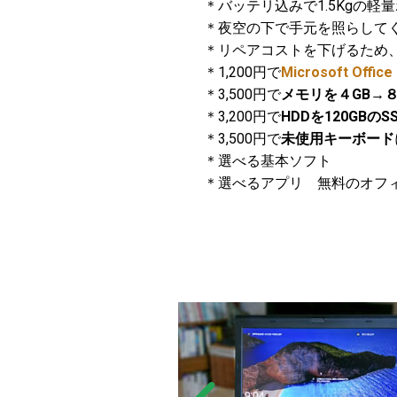
＊バッテリ込みで1.5Kgの軽
＊夜空の下で手元を照らしてくれるKe
＊リペアコストを下げるため
＊1,200円で
Microsoft Office
＊3,500円で
メモリを４GB→８
＊3,200円で
HDDを120GBのS
＊3,500円で
未使用キーボード
＊選べる基本ソフト
＊選べるアプリ 無料のオフ