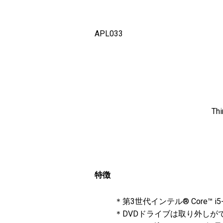
APL033
T
特徴
＊第3世代インテル® Core™ i
＊DVDドライブは取り外しが