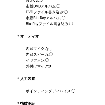
音楽CD:◯
市販DVDアルバム:◯
DVDファイル書き込み:◯
市販Blu-Rayアルバム:◯
Blu-Rayファイル書き込み:◯
＊
オーディオ
内蔵マイク:なし
内蔵スピーカ:◯
イヤフォン:◯
外付けマイク:X
＊
入力装置
ポインティングディバイス:◯
＊指紋認証