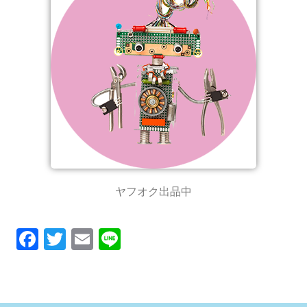
ヤフオク出品中
F
T
E
Li
ac
w
m
n
e
it
ai
e
b
te
l