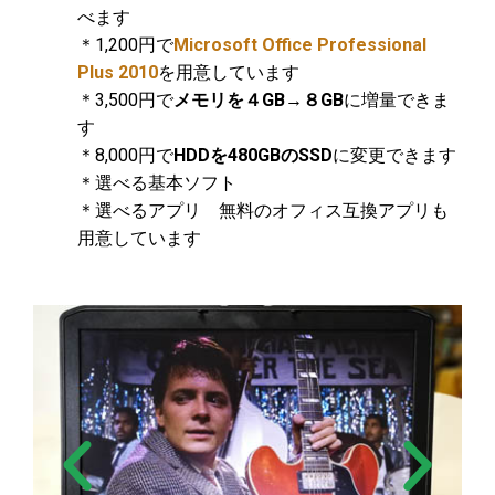
べます
＊1,200円で
Microsoft Office Professional
Plus 2010
を用意しています
＊3,500円で
メモリを４GB→８GB
に増量できま
す
＊8,000円で
HDDを480GBのSSD
に変更できます
＊選べる基本ソフト
＊選べるアプリ 無料のオフィス互換アプリも
用意しています