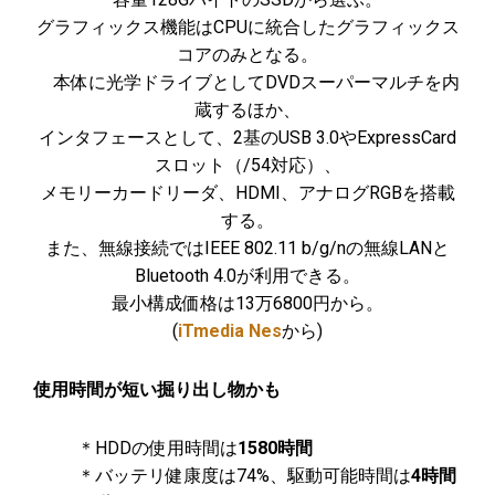
グラフィックス機能はCPUに統合したグラフィックス
コアのみとなる。
本体に光学ドライブとしてDVDスーパーマルチを内
蔵するほか、
インタフェースとして、2基のUSB 3.0やExpressCard
スロット（/54対応）、
メモリーカードリーダ、HDMI、アナログRGBを搭載
する。
また、無線接続ではIEEE 802.11 b/g/nの無線LANと
Bluetooth 4.0が利用できる。
最小構成価格は13万6800円から。
(
iTmedia Nes
から)
使用時間が短い掘り出し物かも
＊HDDの使用時間は
1580時間
＊バッテリ健康度は74%、駆動可能時間は
4時間