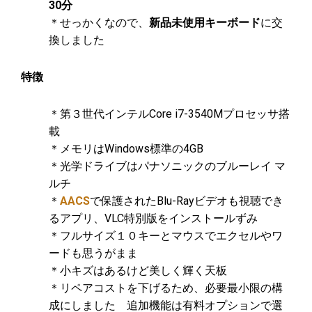
30分
＊せっかくなので、
新品未使用キーボード
に交
換しました
特徴
＊第３世代インテルCore i7-3540Mプロセッサ搭
載
＊メモリはWindows標準の4GB
＊光学ドライブはパナソニックのブルーレイ マ
ルチ
＊
AACS
で保護されたBlu-Rayビデオも視聴でき
るアプリ、VLC特別版をインストールずみ
＊フルサイズ１０キーとマウスでエクセルやワ
ードも思うがまま
＊小キズはあるけど美しく輝く天板
＊リペアコストを下げるため、必要最小限の構
成にしました 追加機能は有料オプションで選