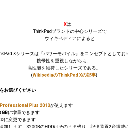
X
は、
ThinkPadブランドの中心シリーズで
ウィキペディアによると
hinkPad Xシリーズは『パワーモバイル』をコンセプトとしてお
携帯性を重視しながらも、
高性能を維持したシリーズである。
(
WikipediaのThinkPad Xの記事
)
をお選びください
 Professional Plus 2010
が使えます
GB
に増量できます
SD
に変更できます
20GBを追加します、320GBのHDDはそのまま残り、記憶装置2台搭