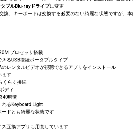
ータブル
Blu-rayドライブ
に変更
交換、キーボードは交換する必要のない綺麗な状態ですが、本体
3320M プロセッサ搭載
できるUSB接続ポータブルタイプ
AYAのレンタルビデオが視聴できるアプリをインストール
います
もらくらく接続
量ボディ
340時間
yboard Light
ボードとも綺麗な状態です
ィス互換アプリも用意しています