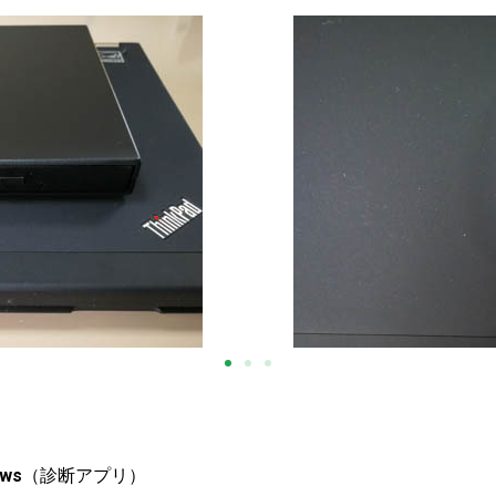
ows
（診断アプリ）