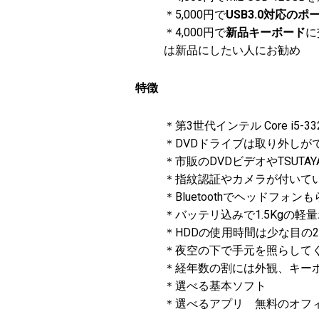
＊5,000円で
USB3.0対応のポ
＊4,000円で
新品キーボード
に
は新品にしたい人にお勧め
特徴
＊第3世代インテル Core i5-
＊DVDドライブは取り外しが
＊市販のDVDビデオやTSUT
＊指紋認証やカメラが付いて
＊Bluetoothでヘッドフォン
＊バッテリ込みで1.5Kgの軽
＊HDDの使用時間は少な目の2
＊夜空の下で手元を照らしてくれるKe
＊経年数の割には外観、キー
＊選べる基本ソフト
＊選べるアプリ 無料のオフ