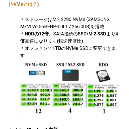
(NVMeとは？)
＊ストレージはM.2 2280 NVMe (SAMSUNG
MZVLW256HEHP-000L7 256.0GB)を搭載
＊
HDDの12倍
、SATA接続の
SSD/M.2 SSDより4
倍
高速になります(転送速度比)
＊オプションで
1TB
のNVMe SSDに変更できま
す