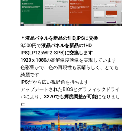
＊液晶パネルを新品のfHD,IPSに交換
8,500円で
液晶パネルを新品のfHD
IPS
(LP125WF2-SPB)
に交換します
1920 x 1080
の高解像度映像を実現しています
色彩豊かで、色の再現性も素晴らしく、とても
綺麗です
IPS
だから広い視野角を持ちます
アップデートされたBIOSとグラフィックドライ
バにより、
X270でも輝度調整が可能
になりまし
た