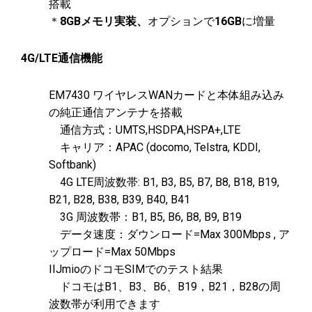
搭載
＊
8GBメモリ実装、
オプションで
16GB
に増量
4G/LTE通信機能
EM7430 ワイヤレスWANカードと本体組み込み
の純正通信アンテナを搭載
通信方式：UMTS,HSDPA,HSPA+,LTE
キャリア：APAC (docomo, Telstra, KDDI,
Softbank)
4G LTE周波数帯: B1, B3, B5, B7, B8, B18, B19,
B21, B28, B38, B39, B40, B41
3G 周波数帯：B1, B5, B6, B8, B9, B19
データ速度：ダウンロード=Max 300Mbps , ア
ップロード=Max 50Mbps
IIJmioのドコモSIMでのテスト結果
ドコモはB1、B3、B6、B19，B21，B28の周
波数帯が利用できます