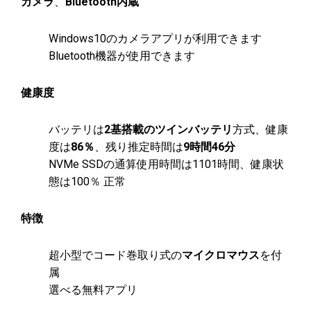
カメラ
、
Bluetooth内蔵
Windows10のカメラアプリが利用できます
Bluetooth機器が使用できます
健康度
バッテリは
2基搭載のツインバッテリ
方式、健康
度は
86％
、残り推定時間は
9時間46
分
NVMe SSDの通算使用時間は1101時間、健康状
態は100％ 正常
特徴
超小型でコード巻取り式の
マイクロマウス
を付
属
選べる無料アプリ