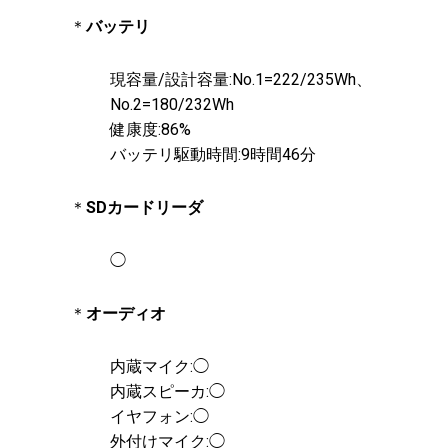
＊
バッテリ
現容量/設計容量:No.1=222/235Wh、
No.2=180/232Wh
健康度:86%
バッテリ駆動時間:9時間46分
＊
SDカードリーダ
◯
＊
オーディオ
内蔵マイク:◯
内蔵スピーカ:◯
イヤフォン:◯
外付けマイク:◯