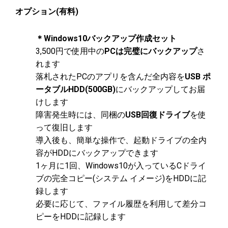
オプション(有料)
＊Windows10バックアップ作成セット
3,500円で使用中の
PCは完璧にバックアップ
さ
れます
落札されたPCのアプリを含んだ全内容を
USB ポ
ータブルHDD(500GB)
にバックアップしてお届
けします
障害発生時には、同梱の
USB回復ドライブ
を使
って復旧します
導入後も、簡単な操作で、起動ドライブの全内
容がHDDにバックアップできます
1ヶ月に1回、Windows10が入っているCドライ
ブの完全コピー(システム イメージ)をHDDに記
録します
必要に応じて、ファイル履歴を利用して差分コ
ピーをHDDに記録します