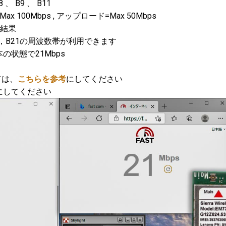
、 B9 、 B11
00Mbps , アップロード=Max 50Mbps
ト結果
9，B21の周波数帯が利用できます
の状態で21Mbps
ては、
こちらを参考
にしてください
にしてください