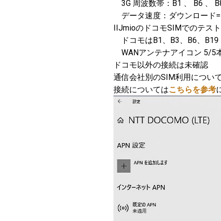
3G 周波数帯：B1 、 B6 、 B8 
データ速度：ダウンロード=Max 1
IIJmioのドコモSIMでのテス
ドコモはB1、B3、B6、B1
WANアンテナアイコン 5/5本
ドコモ以外の接続は未確認
通信会社別のSIM利用につい
接続については
こちらを参考