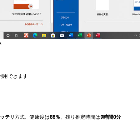
み
が利用できます
バッテリ
方式、健康度は
88％
、残り推定時間は
9時間0分