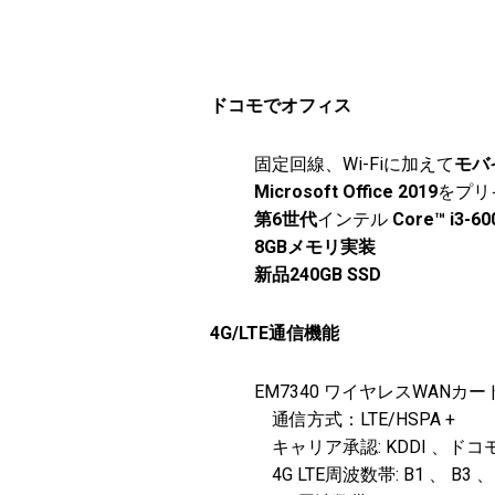
ドコモでオフィス
固定回線、Wi-Fiに加えて
モバ
Microsoft Office 2019
をプリ
第6世代
インテル
Core™ i3-60
8GBメモリ実装
新品240GB SSD
4G/LTE通信機能
EM7340 ワイヤレスWAN
通信方式：LTE/HSPA +
キャリア承認: KDDI 、ドコ
4G LTE周波数帯: B1 、 B3 、 B