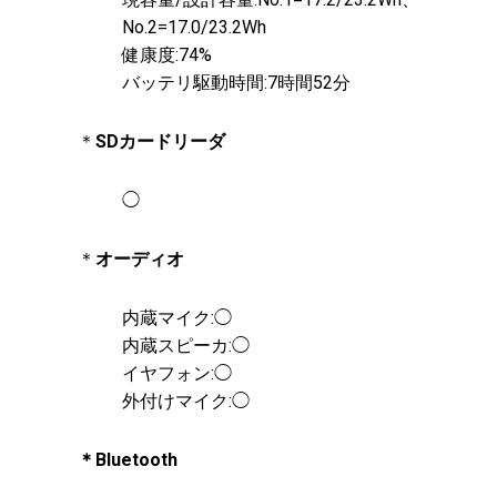
No.2=17.0/23.2Wh
健康度:74%
バッテリ駆動時間:7時間52分
＊
SDカードリーダ
◯
＊
オーディオ
内蔵マイク:◯
内蔵スピーカ:◯
イヤフォン:◯
外付けマイク:◯
＊Bluetooth