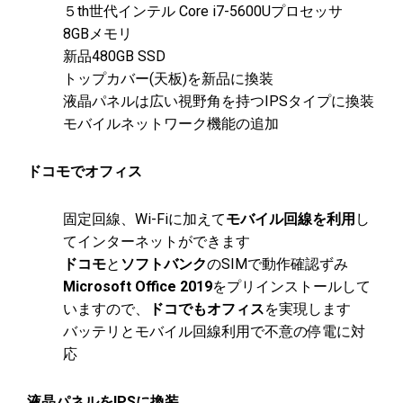
５th世代インテル Core i7-5600Uプロセッサ
8GBメモリ
新品480GB SSD
トップカバー(天板)を新品に換装
液晶パネルは広い視野角を持つIPSタイプに換装
モバイルネットワーク機能の追加
ドコモでオフィス
固定回線、Wi-Fiに加えて
モバイル回線を利用
し
てインターネットができます
ドコモ
と
ソフトバンク
のSIMで動作確認ずみ
Microsoft Office 2019
をプリインストールして
いますので、
ドコでもオフィス
を実現します
バッテリとモバイル回線利用で不意の停電に対
応
液晶パネルをIPSに換装