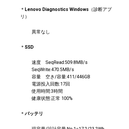
＊
Lenovo Diagnostics Windows
（診断アプ
リ）
異常なし
＊
SSD
速度 SeqRead:509.8MB/s
SeqWrite:470.5MB/s
容量 空き/容量:411/446GB
電源投入回数:17回
使用時間:3時間
健康状態:正常 100%
＊
バッテリ
現容量/設計容量:No.1=17.2/23.2Wh、