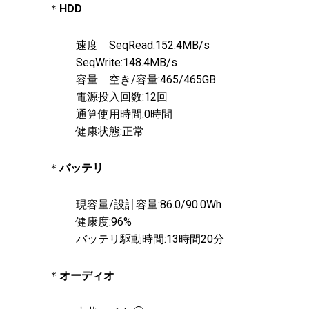
＊
HDD
速度 SeqRead:152.4MB/s
SeqWrite:148.4MB/s
容量 空き/容量:465/465GB
電源投入回数:12回
通算使用時間:0時間
健康状態:正常
＊
バッテリ
現容量/設計容量:86.0/90.0Wh
健康度:96%
バッテリ駆動時間:13時間20分
＊
オーディオ