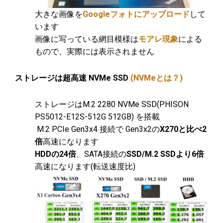
大きな画像を
Googleフォトにアップロード
して
います
画像に写っている網目模様は
モアレ現象
による
もので、実際には表示されません
ストレージは超高速 NVMe SSD
(NVMeとは？)
ストレージはM.2 2280 NVMe SSD(PHISON
PS5012-E12S-512G 512GB​) を搭載
M.2 PCIe Gen3x4 接続で Gen3x2の
X270と比べ2
倍
高速になります
HDDの24倍
、SATA接続の
SSD/M.2 SSDより6倍
高速になります(転送速度比)