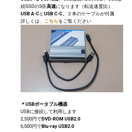
続SSDの5倍
高速
になります（転送速度比）
USB A-C
と
USB C-C、
２本のケーブルが付属
詳しくは、
こちら
をご覧ください
＊USBポータブル機器
USBに接続して利用します
2,500円で
DVD-ROM USB2.0
6,500円で
Blu-ray USB2.0