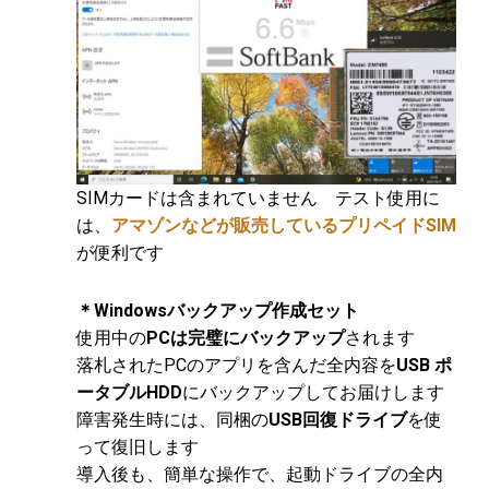
SIMカードは含まれていません テスト使用に
は、
アマゾンなどが販売しているプリペイドSIM
が便利です
＊Windowsバックアップ作成セット
使用中の
PCは完璧にバックアップ
されます
落札されたPCのアプリを含んだ全内容を
USB ポ
ータブルHDD
にバックアップしてお届けします
障害発生時には、同梱の
USB回復ドライブ
を使
って復旧します
導入後も、簡単な操作で、起動ドライブの全内