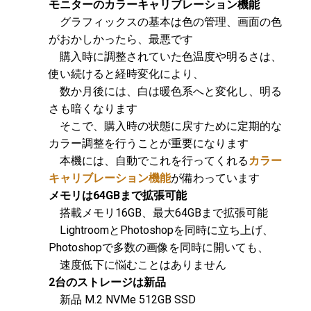
モニターのカラーキャリブレーション機能
グラフィックスの基本は色の管理、画面の色
がおかしかったら、最悪です
購入時に調整されていた色温度や明るさは、
使い続けると経時変化により、
数か月後には、白は暖色系へと変化し、明る
さも暗くなります
そこで、購入時の状態に戻すために定期的な
カラー調整を行うことが重要になります
本機には、自動でこれを行ってくれる
カラー
キャリブレーション機能
が備わっています
メモリは64GBまで拡張可能
搭載メモリ16GB、最大64GBまで拡張可能
LightroomとPhotoshopを同時に立ち上げ、
Photoshopで多数の画像を同時に開いても、
速度低下に悩むことはありません
2台のストレージは新品
新品 M.2 NVMe 512GB SSD