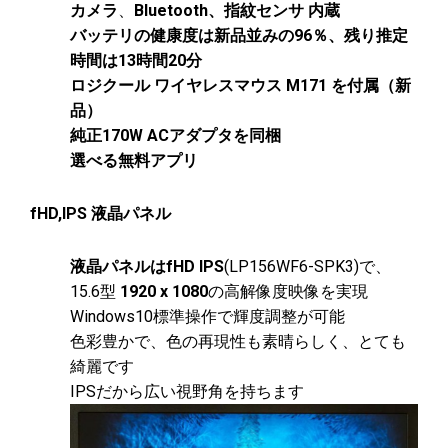
カメラ
、
Bluetooth、指紋センサ 内蔵
バッテリの健康度は新品並みの96％、残り推定
時間は13時間20分
ロジクール ワイヤレスマウス M171 を付属（新
品）
純正170W ACアダプタを同梱
選べる無料アプリ
fHD,IPS 液晶パネル
液晶パネルは
fHD IPS
(LP156WF6-SPK3)で、
15.6型
1920 x 1080
の高解像度映像を実現
Windows10標準操作で輝度調整が可能
色彩豊かで、色の再現性も素晴らしく、とても
綺麗です
IPSだから広い視野角を持ちます