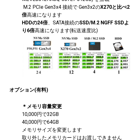
M.2 PCIe Gen3x4 接続で Gen3x2の
X270と比べ2
倍
高速になります
HDDの24倍
、SATA接続の
SSD/M.2 NGFF SSDよ
り6倍
高速になります(転送速度比)
オプション(有料)
＊メモリ容量変更
10,000円で32GB
40,000円で64GB
メモリサイズを変更します
取り外したメモリカードはお渡しできません