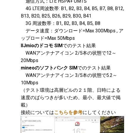
通信方式：LTE HSPA+ UMTS
4G LTE周波数帯: B1, B2, B3, B4, B5, B7, B8, B12,
B13, B20, B25, B26, B29, B30, B41
3G 周波数帯：B1, B2, B3, B4, B5, B8
データ速度：ダウンロード=Max 300Mbps , ア
ップロード=Max 50Mbps
IIJmioのドコモ SIM
でのテスト結果
WANアンテナアイコン 2/5本の状態で12～
20Mbps
mineoのソフトバンク SIM
でのテスト結果
WANアンテナアイコン 3/5本の状態で5.2～
10Mbps
（テスト環境は高層ビルの２１階、日時による
速度のばらつきが多いため、最小、最大値で掲
載）
接続については
こちらを参考
にしてください