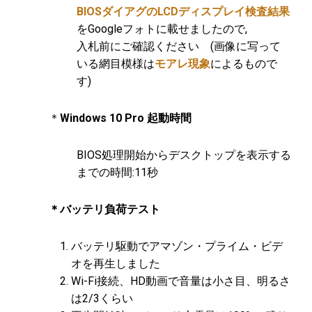
BIOSダイアグのLCDディスプレイ検査結果
をGoogleフォトに載せましたので,
入札前にご確認ください (画像に写って
いる網目模様は
モアレ現象
によるもので
す)
＊
Windows 10 Pro 起動時間
BIOS処理開始からデスクトップを表示する
までの時間:11秒
＊バッテリ負荷テスト
バッテリ駆動でアマゾン・プライム・ビデ
オを再生しました
Wi-Fi接続、HD動画で音量は小さ目、明るさ
は2/3くらい