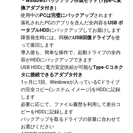
＊Windowsバックアップ作成セット (Type-C変
換アダプタ付き）
使用中の
PCは完璧にバックアップ
されます
落札されたPCのアプリを含んだ全内容を
USB ポ
ータブルHDD
にバックアップしてお届けします
障害発生時には、同梱の
USB回復ドライブ
を使
って復旧します
導入後も、簡単な操作で、起動ドライブの全内
容がHDDにバックアップできます
USB HDDに電力安定供給が可能な
Type-Cコネク
タに接続できるアダプタ付き
1ヶ月に1回、Windowsが入っているCドライブ
の完全コピー(システム イメージ)をHDDに記録
します
必要に応じて、ファイル履歴を利用して差分コ
ピーをHDDに記録します
バックアップを取るドライブの容量に合わせて
お選びください