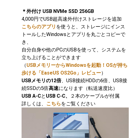
＊外付け USB NVMe SSD 256GB
4,000円でUSB超高速外付けストレージを追加
こちらのアプリ
を使うと、ストレージにインス
トールしたWindowsとアプリを丸ごとコピーで
き、
自分自身や他のPCのUSBを使って、システムを
立ち上げることができます
（
USBメモリーからWindowsを起動！OSが持ち
歩ける「EaseUS OS2Go」レビュー
）
USBメモリの12倍
、USB接続HDDの6倍、USB接
続SSDの5倍
高速
になります（転送速度比）
USB A-C
と
USB C-C、
２本のケーブルが付属
詳しくは、
こちら
をご覧ください