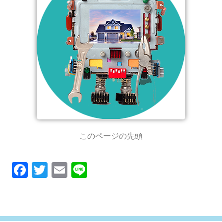
このページの先頭
F
T
E
Li
ac
w
m
n
e
it
ai
e
b
te
l