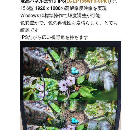
液晶パネルは
fHD IPS
(
LG LP156WF6-SPK1
)で、
15.6型
1920 x 1080
の高解像度映像を実現
Windows10標準操作で輝度調整が可能
色彩豊かで、色の再現性も素晴らしく、とても
綺麗です
IPSだから広い視野角を持ちます