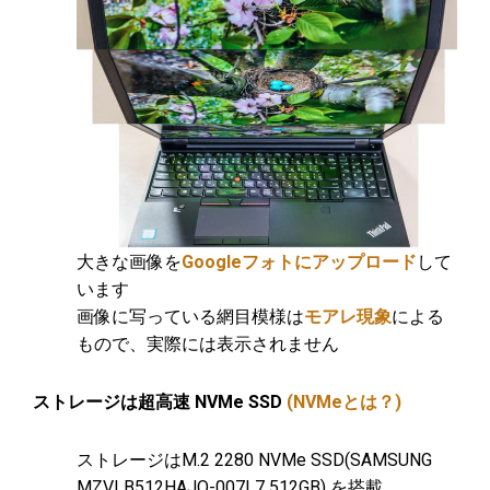
大きな画像を
Googleフォトにアップロード
して
います
画像に写っている網目模様は
モアレ現象
による
もので、実際には表示されません
ストレージは超高速 NVMe SSD
(NVMeとは？)
ストレージはM.2 2280 NVMe SSD(SAMSUNG
MZVLB512HAJQ-007L7 512GB) を搭載