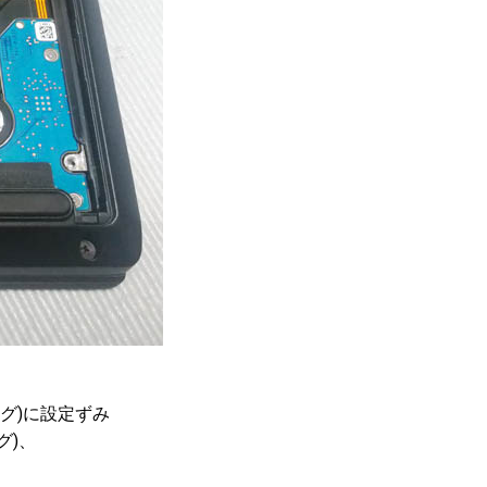
イピング)に設定ずみ
グ)、