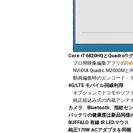
Core i7 6820HQとQuadr
プロ用映像編集アプリの
DaV
NVIDIA Quadro M2000
動画編集時のエンコード・デ
4G/LTE モバイル回線利用
オプションでドコモやソフトバ
純正組込み式の内蔵アンテナ
カメラ
、
Bluetooth、指紋セ
バッテリの健康度は新品同様の
BUFFALO 有線 IR LEDマウス
純正170W ACアダプタを同梱