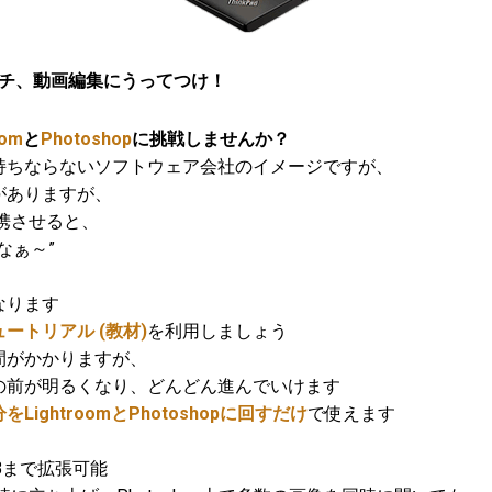
チ、動画編集にうってつけ！
oom
と
Photoshop
に挑戦しませんか？
ちならないソフトウェア会社のイメージですが、
がありますが、
を連携させると、
なぁ～”
なります
ュートリアル (教材)
を利用しましょう
がかかりますが、
前が明るくなり、どんどん進んでいけます
ightroomとPhotoshopに回すだけ
で使えます
Bまで拡張可能