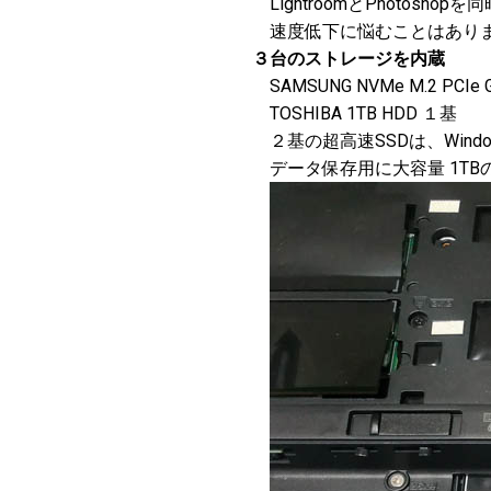
LightroomとPhotosh
速度低下に悩むことはあり
３台のストレージを内蔵
SAMSUNG NVMe M.2 PCIe G
TOSHIBA 1TB HDD １基
２基の超高速SSDは、Wind
データ保存用に大容量 1TB