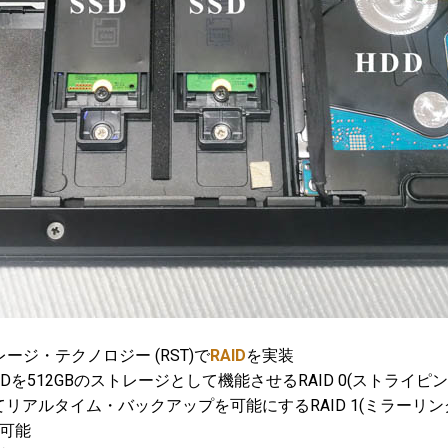
ジ・テクノロジー (RST)で
RAID
を実装
B SSDを512GBのストレージとして機能させるRAID 0(ストラ
アルタイム・バックアップを可能にするRAID 1(ミラーリン
択可能