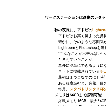
ワークステーションは画像のレタッ
秋の夜長に、アドビの
Lightr
アドビはお高く留まった鼻持
確かに、そのような雰囲気
LightroomとPhotoshop
”こんなことが出来ればいい
と考えていたことが、
意外に簡単にできるように
ネットに掲載されている
チ
最初は１つこなすのにも時間
ある程度進むと、突然、目の
毎月、
スタバドリンク３杯分をL
メモリは64GBまで拡張可能
搭載メモリ16GB、最大64G