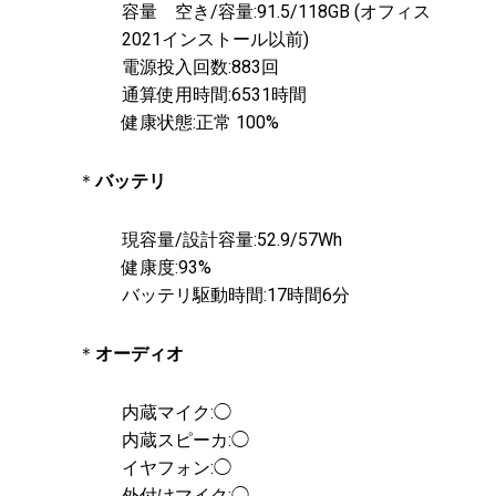
容量 空き/容量:91.5/118GB (オフィス
2021インストール以前)
電源投入回数:883回
通算使用時間:6531時間
健康状態:正常 100%
＊
バッテリ
現容量/設計容量:52.9/57Wh
健康度:93%
バッテリ駆動時間:17時間6分
＊
オーディオ
内蔵マイク:◯
内蔵スピーカ:◯
イヤフォン:◯
外付けマイク:◯