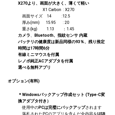
X270より、画面が大きく、薄くて軽い
X1 Carbon : X270
画面サイズ 14 :12.5
厚み(mm) 15.95 : 20
重さ(kg) 1.13 ：1.45
カメラ
、
Bluetooth、指紋センサ 内蔵
バッテリの健康度は新品同様の93％、残り推定
時間は17時間6分
有線ミニマウスを付属
レノボ純正ACアダプタを付属
選べる無料アプリ
オプション(有料)
＊Windowsバックアップ作成セット (Type-C変
換アダプタ付き）
使用中の
PCは完璧にバックアップ
されます
落札されたPCのアプリを含んだ全内容を
USB