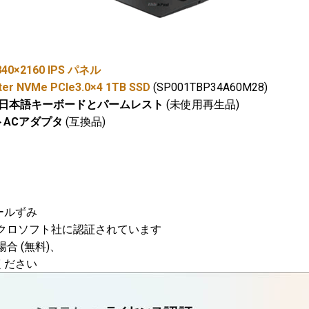
840×2160 IPS パネル
ter NVMe PCIe3.0×4 1TB SSD
(SP001TBP34A60M28)
日本語キーボードとパームレスト
(未使用再生品)
トACアダプタ
(互換品)
トールずみ
クロソフト社に認証されています
場合 (無料)、
ください