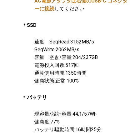
AC電源アダプタは右側のUSB-C コネクタ
ーに接続
してください
＊
SSD
速度 SeqRead:3152MB/s
SeqWrite:2062MB/s
容量 空き/容量:204/237GB
電源投入回数:517回
通算使用時間:1350時間
健康状態:正常 100%
＊
バッテリ
現容量/設計容量:44.1/57Wh
健康度:77%
バッテリ駆動時間:16時間25分