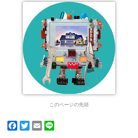
このページの先頭
F
T
E
Li
ac
w
m
n