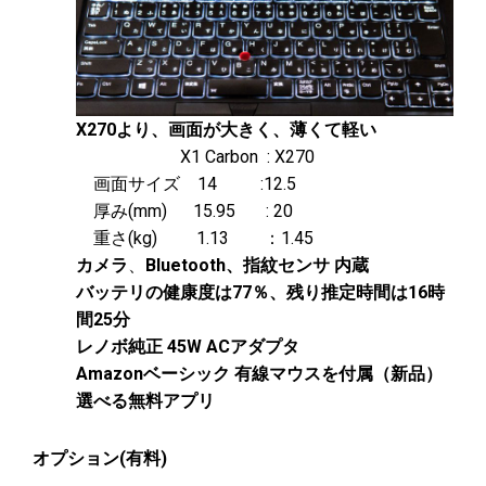
X270より、画面が大きく、薄くて軽い
X1 Carbon : X270
画面サイズ 14 :12.5
厚み(mm) 15.95 : 20
重さ(kg) 1.13 ：1.45
カメラ
、
Bluetooth、指紋センサ 内蔵
バッテリの健康度は77％、残り推定時間は16時
間25分
レノボ純正 45W ACアダプタ
Amazonベーシック 有線マウスを付属（新品）
選べる無料アプリ
オプション(有料)