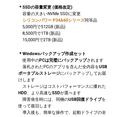
＊SSDの容量変更 (価格改定)
容量の大きいNVMe SSDに変更
シリコンパワー P34A60シリーズ
同等品
5,000円で512GB (新品)
8,500円で1TB (新品)
15,000円で2TB (新品)
＊Windowsバックアップ作成セット
使用中の
PCは完璧にバックアップ
されます
落札されたPCのアプリを含んだ全内容を
USB
ポータブルストレージ
にバックアップしてお届
けします
ストレージはコストパフォーマンスに優れた
HDD
、より高速な
SSD
が選べます
障害発生時には、同梱の
USB回復ドライブ
を
使って復旧します
導入後も、簡単な操作で、起動ドライブの全