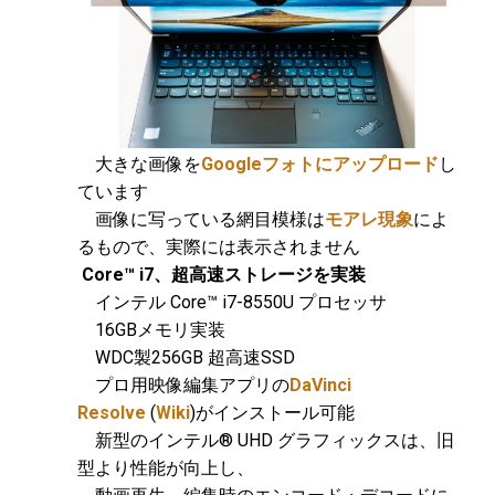
大きな画像を
Googleフォトにアップロード
し
ています
画像に写っている網目模様は
モアレ現象
によ
るもので、実際には表示されません
Core™ i7、超高速ストレージ
を実装
インテル Core™ i7-8550U プロセッサ
16GBメモリ実装
WDC製256GB 超高速SSD
プロ用映像編集アプリの
DaVinci
Resolve
(
Wiki
)がインストール可能
新型のインテル® UHD グラフィックスは、旧
型より性能が向上し、