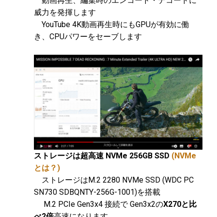
動画再生、編集時のエンコード・デコードに
威力を発揮します
YouTube 4K動画再生時にもGPUが有効に働
き、CPUパワーをセーブします
ストレージは超高速 NVMe 256GB SSD
(NVMe
とは？)
ストレージはM.2 2280 NVMe SSD (WDC PC
SN730 SDBQNTY-256G-1001)を搭載
M.2 PCIe Gen3x4 接続で Gen3x2の
X270と比
べ2倍
高速になります