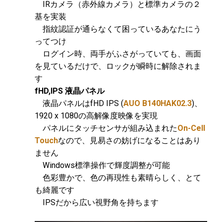
IRカメラ（赤外線カメラ）と標準カメラの２
基を実装
指紋認証が通らなくて困っているあなたにう
ってつけ
ログイン時、両手がふさがっていても、画面
を見ているだけで、ロックが瞬時に解除されま
す
fHD,IPS 液晶パネル
液晶パネルはfHD IPS (
AUO B140HAK02.3
)、
1920 x 1080の高解像度映像を実現
パネルにタッチセンサが組み込まれた
On-Cell
Touch
なので、見易さの妨げになることはあり
ません
Windows標準操作で輝度調整が可能
色彩豊かで、色の再現性も素晴らしく、とて
も綺麗です
IPSだから広い視野角を持ちます