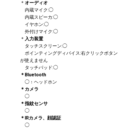
＊
オーディオ
内蔵マイク:◯
内蔵スピーカ:◯
イヤホン:◯
外付けマイク:◯
＊
入力装置
タッチスクリーン:◯
ポインティングディバイス:右クリックボタン
が使えません
タッチパッド:◯
＊Bluetooth
◯：ヘッドホン
＊カメラ
◯
＊指紋センサ
◯
＊IRカメラ、顔認証
◯