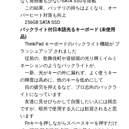
なく発熱量も少ないSATA SSDを搭載
この結果、バッテリの持ちはよくなり、オー
バーヒート対策も向上
256GB SATA SSD
バックライト付日本語光るキーボード (未使用
品)
ThinkPad キーボードのバックライト機能が ブ
ラッシュアップ されました
従前の、歌舞伎町や道頓堀の光り輝くイルミ
ネーションのようなバックライトが、
一新、光がキーの外に漏れず、よく使うキー
の輝度は高めに、他のキーを低めにして
目の疲労を抑えるなど、プロ志向のバックラ
イトになっています
友達に見せびらかして自慢したい人には残念
ですが、暗所で使用する人には歓迎されると思
います
Fnキーを押しながらスペースキーを押すだけ