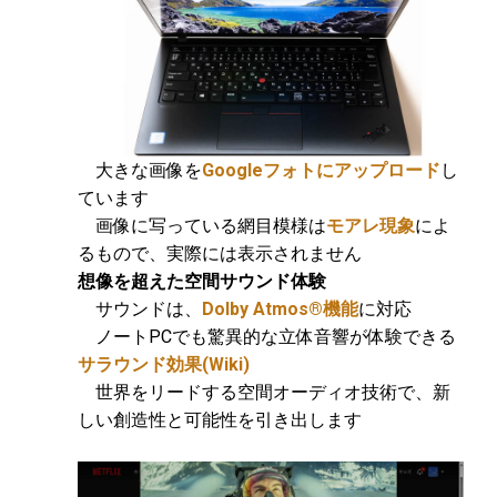
大きな画像を
Googleフォトにアップロード
し
ています
画像に写っている網目模様は
モアレ現象
によ
るもので、実際には表示されません
想像を超えた空間サウンド体験
サウンドは、
Dolby Atmos®機能
に対応
ノートPCでも驚異的な立体音響が体験できる
サラウンド効果
(Wiki)
世界をリードする空間オーディオ技術で、新
しい創造性と可能性を引き出します