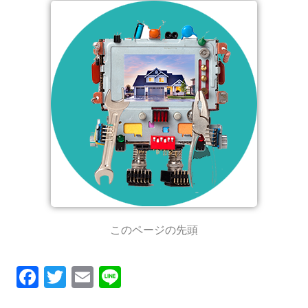
このページの先頭
F
T
E
Li
ac
w
m
n