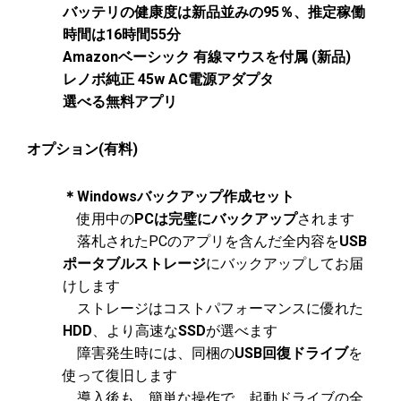
バッテリの健康度は新品並みの95
％、推定稼働
時間は16時間55分
Amazonベーシック 有線マウスを付属 (新品)
レノボ純正 45w AC電源アダプタ
選べる無料アプリ
オプション(有料)
＊Windowsバックアップ作成セット
使用中の
PCは完璧にバックアップ
されます
落札されたPCのアプリを含んだ全内容を
USB
ポータブルストレージ
にバックアップしてお届
けします
ストレージはコストパフォーマンスに優れた
HDD
、より高速な
SSD
が選べます
障害発生時には、同梱の
USB回復ドライブ
を
使って復旧します
導入後も、簡単な操作で、起動ドライブの全