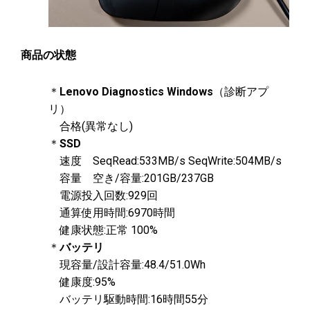
商品の状態
＊
Lenovo Diagnostics Windows
（診断アプ
リ）
合格(異常なし)
＊
SSD
速度 SeqRead:533MB/s SeqWrite:504MB/s
容量 空き/容量:201GB/237GB
電源投入回数:929回
通算使用時間:6970時間
健康状態:正常 100%
＊
バッテリ
現容量/設計容量:48.4/51.0Wh
健康度:95%
バッテリ駆動時間:16時間55分