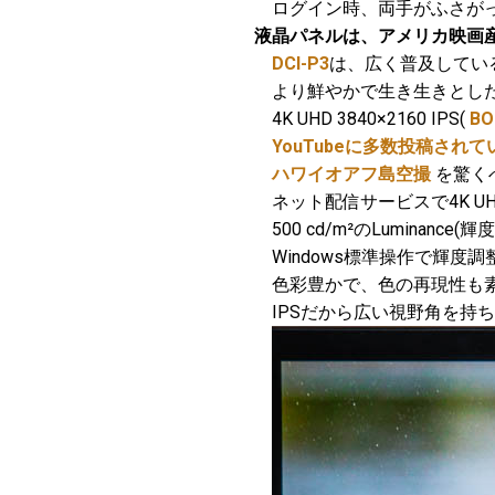
ログイン時、両手がふさがっ
液晶パネルは、アメリカ映画産業
DCI-P3
は、広く普及している
より鮮やかで生き生きとした
4K UHD 3840×2160 IPS(
BO
YouTubeに多数投稿されて
ハワイオアフ島空撮
を驚く
ネット配信サービスで4K U
500 cd/m²のLuminance
Windows標準操作で輝度調
色彩豊かで、色の再現性も素
IPSだから広い視野角を持