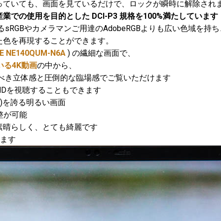
ていても、画面を見ているだけで、ロックが瞬時に解除され
での使用を目的とした DCI-P3 規格を100%満たしています
sRGBやカメラマンご用達のAdobeRGBよりも広い色域を持ち
色を再現することができます。
E NE140QUM-N6A
) の繊細な画面で、
いる4K動画
の中から、
べき立体感と圧倒的な臨場感でご覧いただけます
HDを視聴することもできます
(輝度)を誇る明るい画面
整が可能
晴らしく、とても綺麗です
ちます