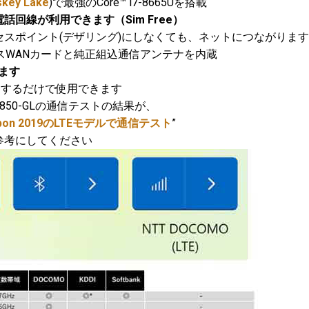
skey Lake
)で最強のCore™ i7-8665Uを搭載
回線が利用できます（Sim Free）
スポイント(デザリング)にしなくても、ネットにつながります
ワイヤレスWANカードと純正組込通信アンテナを内蔵
ます
定するだけで使用できます
com L850-GLの通信テストの結果が、
 Carbon 2019のLTEモデルで通信テスト
”
考にしてください