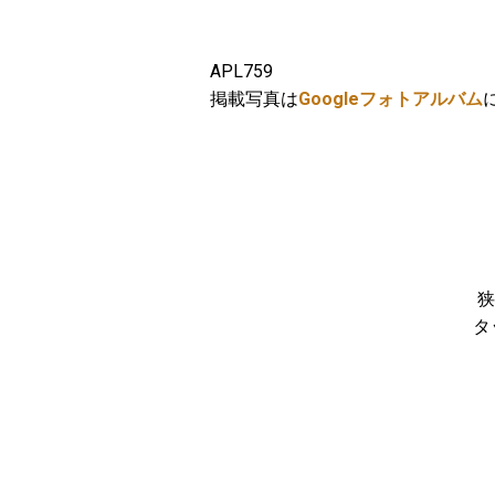
APL759
掲載写真は
Googleフォトアルバム
狭
タ