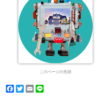
このページの先頭
F
T
E
Li
ac
w
m
n
e
it
ai
e