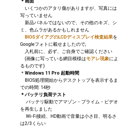
＊画面
いくつかのアタリ傷がありますが、写真には
写っていません
新品パネルではないので、その他のキズ、シ
ミ、色ムラがあるかもしれません
BIOSダイアグのLCDディスプレイ検査結果
を
Googleフォトに載せましたので,
入札前に、必ず、ご自身でご確認ください
(画像に写っている網目模様は
モアレ現象
によ
るものです)
＊
Windows 11 Pro 起動時間
BIOS処理開始からデスクトップを表示するま
での時間: 14秒
＊バッテリ負荷テスト
バッテリ駆動でアマゾン・プライム・ビデオ
を再生しました
Wi-Fi接続、HD動画で音量は小さ目、明るさ
は2/3くらい