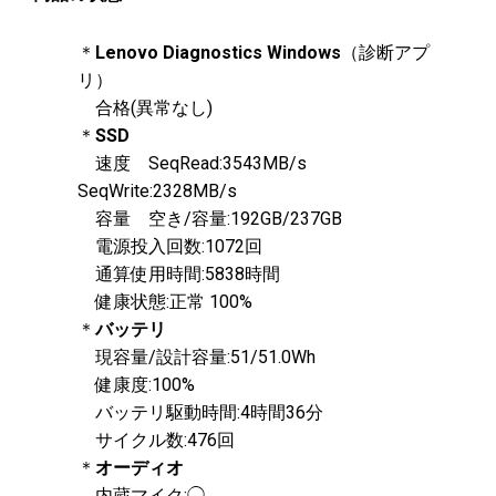
＊
Lenovo Diagnostics Windows
（診断アプ
リ）
合格(異常なし)
＊
SSD
速度 SeqRead:3543MB/s
SeqWrite:2328MB/s
容量 空き/容量:192GB/237GB
電源投入回数:1072回
通算使用時間:5838時間
健康状態:正常 100%
＊
バッテリ
現容量/設計容量:51/51.0Wh
健康度:100%
バッテリ駆動時間:4時間36分
サイクル数:476回
＊
オーディオ
内蔵マイク:◯