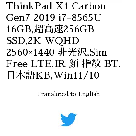
ThinkPad X1 Carbon
Gen7 2019 i7-8565U
16GB,超高速256GB
SSD,2K WQHD
2560×1440 非光沢,Sim
Free LTE,IR 顔 指紋 BT,
日本語KB,Win11/10
Translated to English