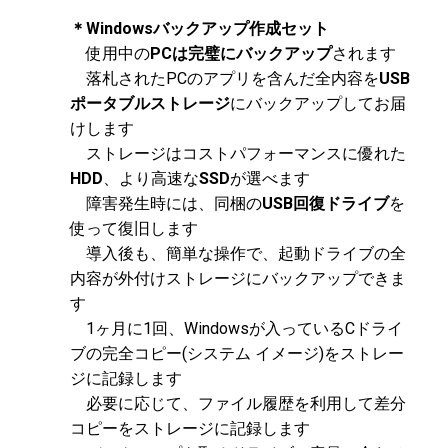
＊Windowsバックアップ作成セット
使用中の
PCは完璧にバックアップ
されます
落札されたPCのアプリを含んだ全内容を
USB
ポータブルストレージ
にバックアップしてお届
けします
ストレージはコストパフォーマンスに優れた
HDD
、より高速な
SSD
が選べます
障害発生時には、同梱の
USB回復ドライブ
を
使って復旧します
導入後も、簡単な操作で、起動ドライブの全
内容が外付けストレージにバックアップできま
す
1ヶ月に1回、Windowsが入っているCドライ
ブの完全コピー(システム イメージ)をストレー
ジに記録します
必要に応じて、ファイル履歴を利用して差分
コピーをストレージに記録します