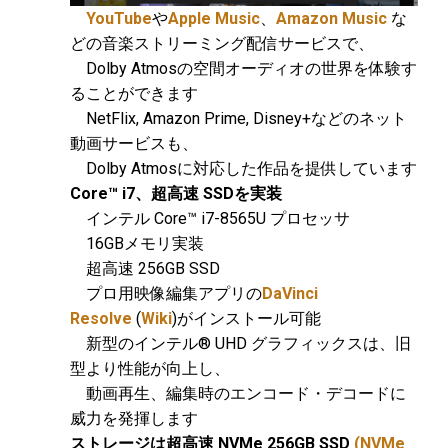
YouTube
や
Apple Music
、
Amazon Music
な
どの音楽ストリーミング配信サービスで、
Dolby Atmosの空間オーディオの世界を体験す
ることができます
NetFlix, Amazon Prime, Disney+などのネット
動画サービスも、
Dolby Atmosに対応した作品を提供しています
Core™ i7、超高速 SSD
を実装
インテル Core™ i7-8565U プロセッサ
16GBメモリ実装
超高速 256GB SSD
プロ用映像編集アプリの
DaVinci
Resolve
(
Wiki
)がインストール可能
新型のインテル® UHD グラフィックスは、旧
型より性能が向上し、
動画再生、編集時のエンコード・デコードに
威力を発揮します
ストレージは超高速 NVMe 256GB SSD
(NVMe