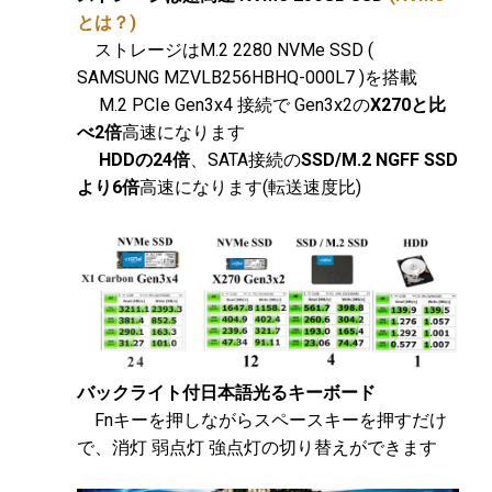
とは？)
ストレージはM.2 2280 NVMe SSD (
SAMSUNG MZVLB256HBHQ-000L7
)を搭載
M.2 PCIe Gen3x4 接続で Gen3x2の
X270と比
べ2倍
高速になります
HDDの24倍
、SATA接続の
SSD/M.2 NGFF SSD
より6倍
高速になります(転送速度比)
バックライト付日本語光るキーボード
Fnキーを押しながらスペースキーを押すだけ
で、消灯 弱点灯 強点灯の切り替えができます