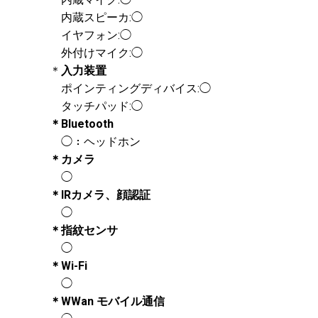
内蔵スピーカ:◯
イヤフォン:◯
外付けマイク:◯
＊
入力装置
ポインティングディバイス:◯
タッチパッド:◯
＊Bluetooth
◯：ヘッドホン
＊カメラ
◯
＊IRカメラ、顔認証
◯
＊指紋センサ
◯
＊Wi-Fi
◯
＊WWan モバイル通信