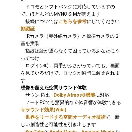
ドコモとソフトバンクに対応していますの
で、ほとんどのMVNO SIMが使えます
接続については
こちらを参考
にしてください
顔認証
IRカメラ（赤外線カメラ）と標準カメラの２
基を実装
指紋認証が通らなくて困っているあなたにう
ってつけ
ログイン時、両手がふさがっていても、画面
を見ているだけで、ロックが瞬時に解除されま
す
想像を超えた空間サウンド体験
サウンドは、
Dolby Atmos®機能
に対応
ノートPCでも驚異的な立体音響が体験できる
サラウンド効果
(Wiki)
世界をリードする空間オーディオ技術
で、新
しい創造性と可能性を引き出します
YouTube
や
Apple Music
、
Amazon Music
な