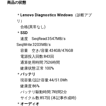
商品の状態
＊
Lenovo Diagnostics Windows
（診断アプ
リ）
合格(異常なし)
＊
SSD
速度 SeqRead:3547MB/s
SeqWrite:3203MB/s
容量 空き/容量:434GB/476GB
電源投入回数:843回
通算使用時間:7526時間
健康状態:正常 100%
＊
バッテリ
現容量/設計容量:44/51.0Wh
健康度:86%
バッテリ駆動時間:7時間2分
サイクル数:857回 (本記事作成時)
＊
オーディオ