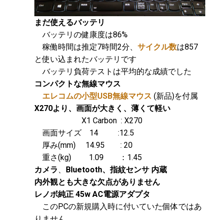
まだ使えるバッテリ
バッテリの健康度は86%
稼働時間は推定7時間2分、
サイクル数
は857
と使い込まれたバッテリです
バッテリ負荷テストは平均的な成績でした
コンパクトな無線マウス
エレコムの小型USB無線マウス
(新品)を付属
X270より、画面が大きく、薄くて軽い
X1 Carbon : X270
画面サイズ 14 :12.5
厚み(mm) 14.95 : 20
重さ(kg) 1.09 ：1.45
カメラ
、
Bluetooth、指紋センサ 内蔵
内外観とも大きな欠点がありません
レノボ純正 45w AC電源アダプタ
このPCの新規購入時に付いていた個体ではあ
りません