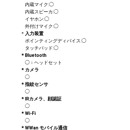
内蔵マイク:◯
内蔵スピーカ:◯
イヤホン:◯
外付けマイク:◯
＊
入力装置
ポインティングディバイス:◯
タッチパッド:◯
＊Bluetooth
◯：ヘッドセット
＊カメラ
◯
＊指紋センサ
◯
＊IRカメラ、顔認証
◯
＊Wi-Fi
◯
＊WWan モバイル通信