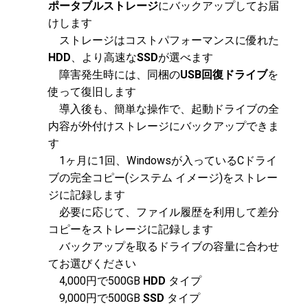
ポータブルストレージ
にバックアップしてお届
けします
ストレージはコストパフォーマンスに優れた
HDD
、より高速な
SSD
が選べます
障害発生時には、同梱の
USB回復ドライブ
を
使って復旧します
導入後も、簡単な操作で、起動ドライブの全
内容が外付けストレージにバックアップできま
す
1ヶ月に1回、Windowsが入っているCドライ
ブの完全コピー(システム イメージ)をストレー
ジに記録します
必要に応じて、ファイル履歴を利用して差分
コピーをストレージに記録します
バックアップを取るドライブの容量に合わせ
てお選びください
4,000円で500GB
HDD
タイプ
9,000円で500GB
SSD
タイプ