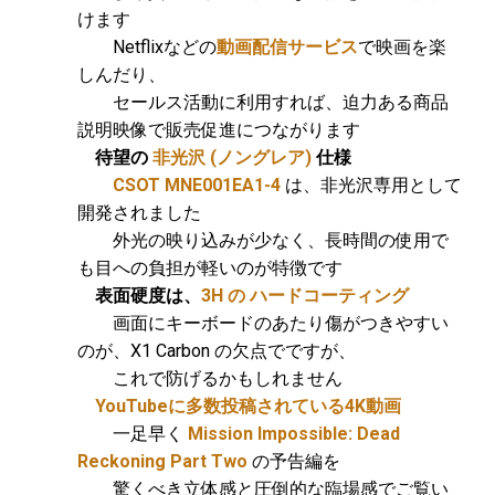
けます
Netflixなどの
動画配信サービス
で映画を楽
しんだり、
セールス活動に利用すれば、迫力ある商品
説明映像で販売促進につながります
待望の
非光沢 (ノングレア)
仕様
CSOT MNE001EA1-4
は、非光沢専用として
開発されました
外光の映り込みが少なく、長時間の使用で
も目への負担が軽いのが特徴です
表面硬度は、
3H の ハードコーティング
画面にキーボードのあたり傷がつきやすい
のが、X1 Carbon の欠点でですが、
これで防げるかもしれません
YouTubeに多数投稿されている4K動画
一足早く
Mission Impossible: Dead
Reckoning Part Two
の予告編を
驚くべき立体感と圧倒的な臨場感でご覧い