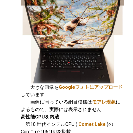
大きな画像を
Googleフォトにアップロード
しています
画像に写っている網目模様は
モアレ現象
に
よるもので、実際には表示されません
高性能CPUを内蔵
第10 世代インテルCPU (
Comet Lake
)の
Core™ i7-10610Uを搭載