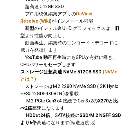
超高速 512GB SSD
プロ用映像編集アプリの
DaVinci
Resolve
(
Wiki
)がインストール可能
新型のインテル® UHD グラフィックスは、旧
型より性能が向上し、
動画再生、編集時のエンコード・デコードに
威力を発揮します
YouTube 動画再生時にもGPUが有効に働き、
CPUパワーをセーブします
ストレージは超高速 NVMe 512GB SSD
(NVMe
とは？)
ストレージはM.2 2280 NVMe SSD ( SK Hynix
HFS512GDE9X081N
)を搭載
M.2 PCIe Gen3x4 接続で Gen3x2の
X270と比
べ2倍
高速になります
HDDの24倍
、SATA接続の
SSD/M.2 NGFF SSD
より6倍
高速になります(転送速度比)