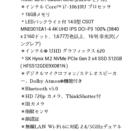
＊インテル Core™ i7-10610U プロセッサ
＊16GBメモリ
＊LEDバックライト付 14.0型 CSOT
MNE001EA1-4 4K UHD IPS DCI-P3 100% (3840
x 2160ドット、1,677万色以上、16:9) 非光沢(ノ
ングレア)
＊インテル® UHD グラフィックス 620
＊SK Hynix M.2 NVMe PCIe Gen 3 x4 SSD 512GB
( HFS512GDE9X081N )
＊デジタルマイクロフォン/ステレオスピーカ
ー、Dolby Atmos®機能付き
＊Bluetooth v5.0
＊HD 720p カメラ、ThinkShutter付
＊IRカメラ
＊指紋センサ
＊顔認証
＊無線LAN Wi-Fi 6に対応 2.4/5GHzデュアル