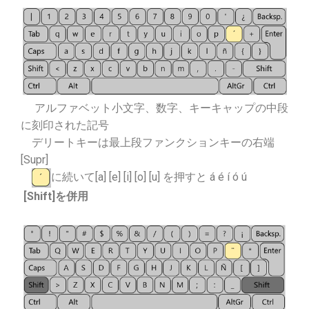
アルファベット小文字、数字、キーキャップの中段
に刻印された記号
デリートキーは最上段ファンクションキーの右端
[Supr]
に続いて[a] [e] [i] [o] [u] を押すと á é í ó ú
[Shift]を併用