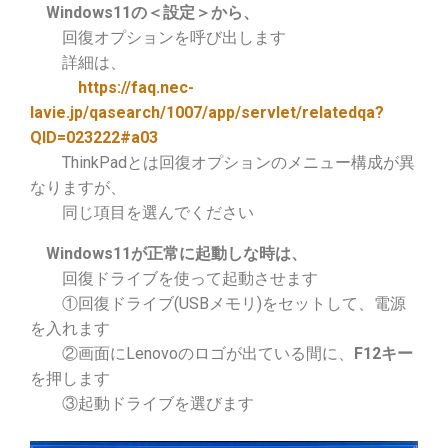
Windows11の＜設定＞から、
回復オプションを呼び出します
詳細は、
https://faq.nec-
lavie.jp/qasearch/1007/app/servlet/relatedqa?
QID=023222#a03
ThinkPadとは
回復オプションの
メニュー構成が異
なりますが、
同じ項目を選んでください
Windows11が正常に起動しな時は、
回復ドライブを使って起動させます
①回復ドライブ(USBメモリ)をセットして、電源
を入れます
②画面にLenovoのロゴが出ている間に、
F12キー
を押します
③起動ドライブを選びます