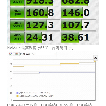
NVMeの最高温度は55°C、許容範囲です
USBメモリの12倍、USB接続HDDの6倍、USB接続